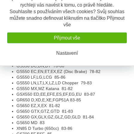
GS450 GAZ,GAD,GAF
82-85
rychleji vás navést k tomu, co právě hledáte.
GS450 LT,LX,LZ,LD,LF,LG,LH,LJ
80-88
Souhlasíte s používáním všech cookies? Svůj souhlas
GS450 ST,SX,TX,TZ,TXZ,TSD
80-83
můžete snadno definovat kliknutím na tlačítko Přijmout
GS450 T,ET,EX,EZ,ED
80-83
vše
GS500 E (European Model)
88-02
GS500 E-K,L,M,N,P,R,S,T,V,W,X,Y,K1,K2 (2 Cylinders)
88-
02
Přijmout vše
GS500 F-K4,K5,K6,K7,K8,K9,L0
04-10
GS500 H-K7,K8,K9
07-09
Nastavení
GS500 K3,K4,K5,K6
03-06
GS550 B,N (Drum Brake)
77-79
GS550 DC,DN,DT
78-80
GS550 EC,EN,ET,EX,EZ (Disc Brake)
78-82
GS550 LF,LG,LCG
85-86
GS550 LN,LT,LX,LZ,LD Chopper
79-83
GS550 MX,MZ Katana
81-82
GSX550 ED,EE,EFE,ES,EF,EG,EU
83-87
GR650 D,XD,E,XE,F
GP51A
83-85
GS650 EZ,X,EX
81-82
GS650 GTX,GTZ,GTD
81-83
GS650 GX,GLX,GZ,GLZ,GD,GLD
81-84
GS650 MD
83
XN85 D Turbo (650cc)
83-86