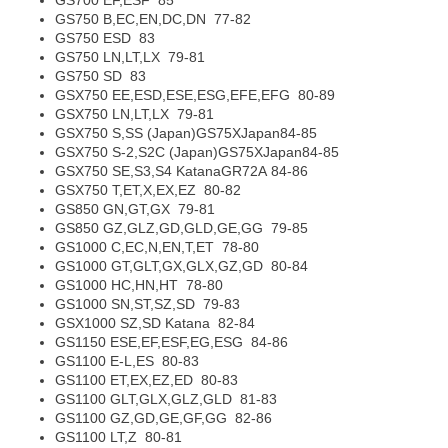
GS700 EF,ESF
85
GS750 B,EC,EN,DC,DN
77-82
GS750 ESD
83
GS750 LN,LT,LX
79-81
GS750 SD
83
GSX750 EE,ESD,ESE,ESG,EFE,EFG
80-89
GSX750 LN,LT,LX
79-81
GSX750 S,SS (Japan)
GS75X
Japan
84-85
GSX750 S-2,S2C (Japan)
GS75X
Japan
84-85
GSX750 SE,S3,S4 Katana
GR72A
84-86
GSX750 T,ET,X,EX,EZ
80-82
GS850 GN,GT,GX
79-81
GS850 GZ,GLZ,GD,GLD,GE,GG
79-85
GS1000 C,EC,N,EN,T,ET
78-80
GS1000 GT,GLT,GX,GLX,GZ,GD
80-84
GS1000 HC,HN,HT
78-80
GS1000 SN,ST,SZ,SD
79-83
GSX1000 SZ,SD Katana
82-84
GS1150 ESE,EF,ESF,EG,ESG
84-86
GS1100 E-L,ES
80-83
GS1100 ET,EX,EZ,ED
80-83
GS1100 GLT,GLX,GLZ,GLD
81-83
GS1100 GZ,GD,GE,GF,GG
82-86
GS1100 LT,Z
80-81