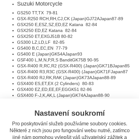
Suzuki
Motorcycle
GS250 TT,TX
79-81
GSX-R250 RCH,RH,CJ,CK (Japan)
GJ72A
Japan
87-89
GSX250 E,ESZ,SZ,ED,EZ Katana
82-84
GSX250 ED,EZ Katana
82-84
GSX250 ET,EX
GJ51B
80-82
GS300 LZ,LD,LF
82-85
GS400 B,C,EC,EN
77-79
GS400 E (Japan)
GK54A
Japan
93
GSF400 L,M,N,P,R,S Bandit
GK75B
90-95
GSX-R400 R,RC,R2 (GSX-R400) (Japan)
GK71B
Japan
85
GSX-R400 R3,R3C (GSX-R400) (Japan)
GK71F
Japan
87
GSX-R400 RJ,RK,RAK (Japan)
GK73A
Japan
88-89
GSX400 ES,ET,EX (2 Cylinders)
80-83
GSX400 EZ,ED,EE,EF,EG
GK51
82-86
GSX400 F-J,K,AK,L (Japan)
GK74A
Japan
88-90
GSX400 FWSD,FSWE (Japan)
GK71A
Japan
83-84
GSX400 FX,FZ,FD,FE
81-86
Nastavení soukromí
GSX400 SZ,SD,SE,SF,SG,SH
GK53C
82-87
GSX400 T,TX (2 Cylinders)
81-85
Pro poskytování služeb používáme soubory cookies.
GSX400 X Impulse (Japan)
GK71E
Japan
86
Některé z nich jsou pro fungování webu nutné, zatímco
GS425 N,EL,EN
79-80
GS450 EE,EF,EG,EH,EJ
84-88
jiné nám pomohou vylepšit váš uživatelský zážitek a