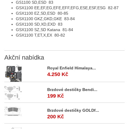
GS1100 SD,ESD
83
GSX1100 EE,EF,EG,EFE,EFF,EFG,ESE,ESF,ESG
82-87
GSX1100 EZ,SD,ESD
80-85
GSX1100 GKZ,GKD,GKE
83-84
GSX1100 SD,XD,EXD
83
GSX1100 SZ,SD Katana
81-84
GSX1100 T,ET,X,EX
80-82
Akční
nabídka
Royal Enfield Himalaya...
4.250 Kč
Brzdové destičky Bendi...
199 Kč
Brzdové destičky GOLDf...
200 Kč