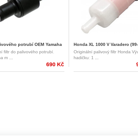
alivového potrubí OEM Yamaha
Honda XL 1000 V Varadero (99-
í filtr do palivového potrubí.
Originální palivový filtr Honda V
0/1300 (95-06) 5EA-24560-00
OEM palivový filtr 16900-MG8-
na m
...
hadičku: 1
...
690 Kč