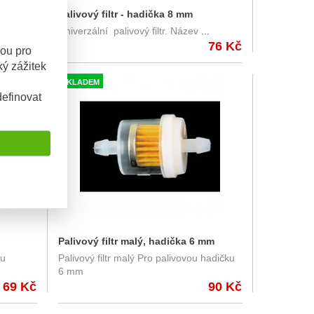
Palivový filtr - hadička 8 mm
Univerzální palivový filtr. Název
...
76 Kč
sou pro
ý zážitek
SKLADEM
efinovat
Palivový filtr malý, hadička 6 mm
ou
Palivový filtr malý Pro palivovou hadičku
6 mm
69 Kč
90 Kč