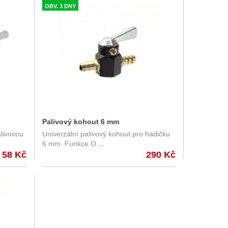
OBV. 3 DNY
Palivový kohout 6 mm
alivovou
Univerzální palivový kohout pro hadičku
6 mm. Funkce O
...
58 Kč
290 Kč