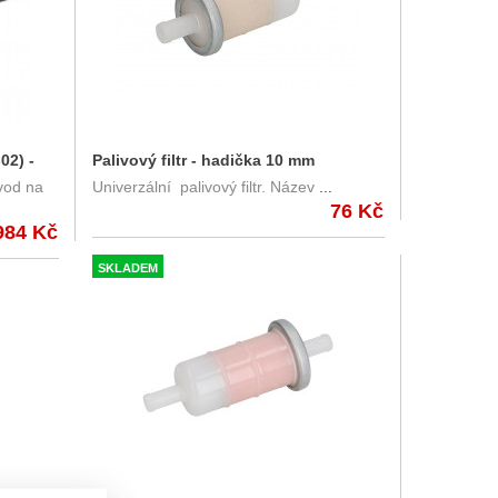
02) -
Palivový filtr - hadička 10 mm
ývod na
Univerzální palivový filtr. Název
...
003
76 Kč
984 Kč
SKLADEM