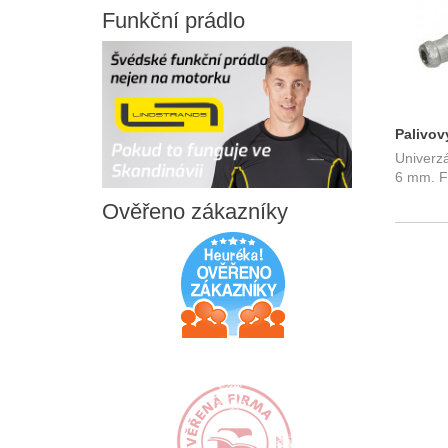
Funkční
prádlo
Palivov
Univerzá
6 mm. F
Ověřeno
zákazníky