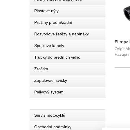
Plastové nýty
Pružiny přední/zadní
Rozvodové řetězy a napínáky
Filtr p
Spojkové lamely
Origináln
XJR 120
Pasuje 
Trubky do předních vidlic
Zrcátka
Zapalovací svíčky
Palivový systém
Servis motocyklů
Obchodní podmínky