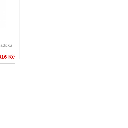
hadičku
316 Kč