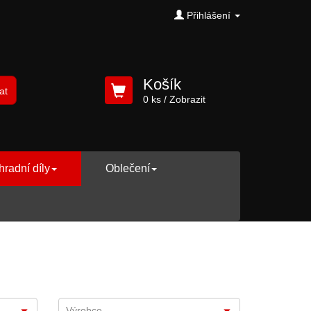
Přihlášení
Košík
at
0 ks
/ Zobrazit
radní díly
Oblečení