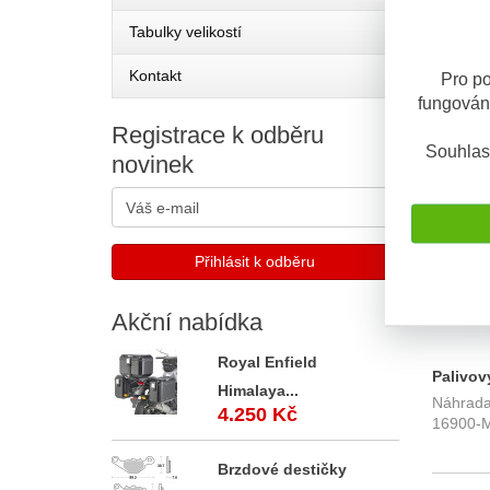
Tabulky velikostí
Kontakt
Pro po
fungován
Registrace
k odběru
SKLADE
Souhlas
novinek
Akční
nabídka
Royal Enfield
Palivov
Himalaya...
Náhrada 
Honda 
4.250 Kč
16900-
Brzdové destičky