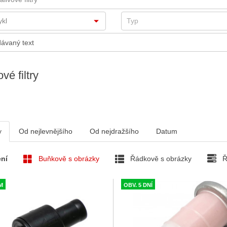
vé filtry
v
Od nejlevnějšího
Od nejdražšího
Datum
ní
Buňkově s obrázky
Řádkově s obrázky
Ř
M
OBV. 5 DNÍ