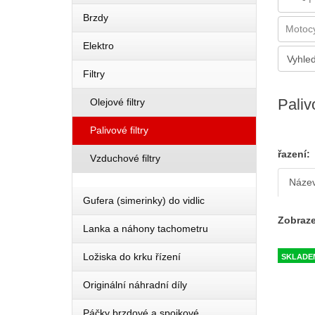
Brzdy
Elektro
Filtry
Palivo
Olejové filtry
Palivové filtry
řazení:
Vzduchové filtry
Náze
Gufera (simerinky) do vidlic
Zobraze
Lanka a náhony tachometru
Ložiska do krku řízení
SKLADE
Originální náhradní díly
Páčky brzdové a spojkové