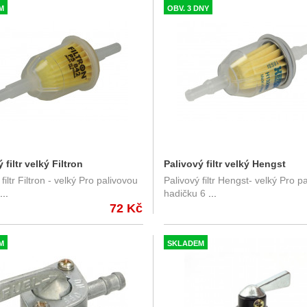
M
OBV. 3 DNY
 filtr velký Filtron
Palivový filtr velký Hengst
filtr Filtron - velký Pro palivovou
Palivový filtr Hengst- velký Pro p
...
hadičku 6
...
72 Kč
M
SKLADEM