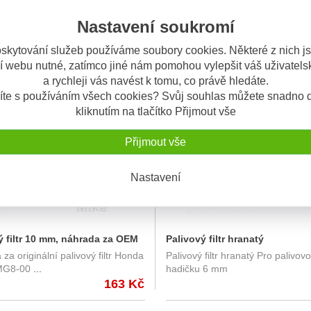
Nastavení soukromí
skytování služeb používáme soubory cookies. Některé z nich j
í webu nutné, zatímco jiné nám pomohou vylepšit váš uživatelsk
a rychleji vás navést k tomu, co právě hledáte.
M
SKLADEM
íte s používáním všech cookies? Svůj souhlas můžete snadno d
kliknutím na tlačítko Přijmout vše
Přijmout vše
Nastavení
ý filtr 10 mm, náhrada za OEM
Palivový filtr hranatý
za originální palivový filtr Honda
Palivový filtr hranatý Pro palivov
16900-MG8-003
MG8-00
...
hadičku 6 mm
163 Kč