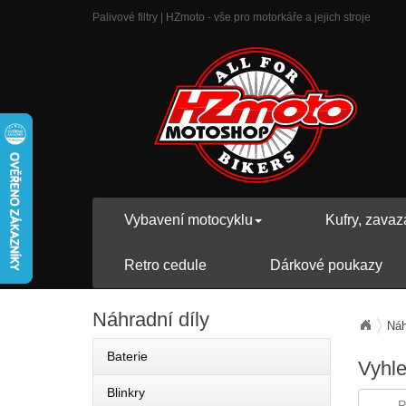
Palivové filtry | HZmoto - vše pro motorkáře a jejich stroje
Vybavení motocyklu
Kufry, zavaz
Retro cedule
Dárkové poukazy
Náhradní
díly
Náh
Baterie
Vyhl
Blinkry