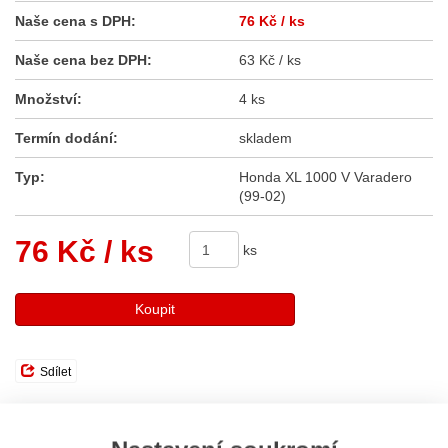
Naše cena s DPH:
76 Kč
/ ks
Naše cena bez DPH:
63 Kč / ks
Množství:
4 ks
Termín dodání:
skladem
Typ:
Honda XL 1000 V Varadero
(99-02)
76 Kč
/ ks
ks
Koupit
Sdílet
Popis
Odeslat dotaz