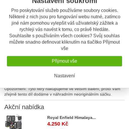
Nastavení soukromí
Pro poskytování služeb používáme soubory cookies.
Popis výrobku
Některé z nich jsou pro fungování webu nutné, zatímco
Univerzální palivový filtr.
jiné nám pomohou vylepšit váš uživatelský zážitek a
rychleji vás navést k tomu, co právě hledáte.
Název
Palivový filtr
Souhlasíte s používáním všech cookies? Svůj souhlas
můžete snadno definovat kliknutím na tlačítko Přijmout
Průměr
27.0 mm
vše
Délka
97.0 mm
Přijmout vše
Průměr vývodů
8.0 mm
Typ filtru
Papírový
Nastavení
Upozornění:
Tyto filtry nakupujeme ve větším balení, proto Vám
zřejmě tento díl dodáme v náhradním neoriginálním sáčku.
Akční
nabídka
Royal Enfield Himalaya...
4.250 Kč