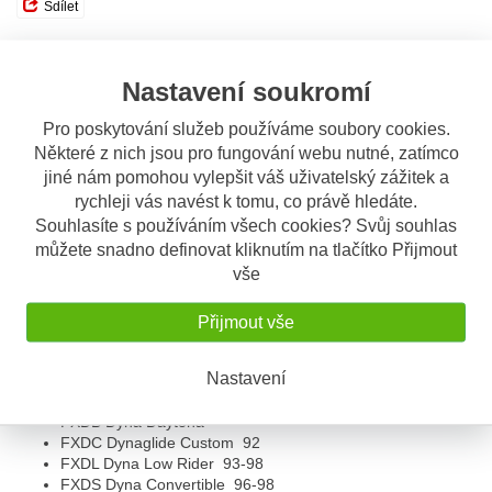
Sdílet
Popis
Odeslat dotaz
Nastavení soukromí
Pro poskytování služeb používáme soubory cookies.
Popis výrobku
Některé z nich jsou pro fungování webu nutné, zatímco
Olejový chromovaný filtr HF173C
jiné nám pomohou vylepšit váš uživatelský zážitek a
Hiflofiltro
rychleji vás navést k tomu, co právě hledáte.
Souhlasíte s používáním všech cookies? Svůj souhlas
OEM čísla:
můžete snadno definovat kliknutím na tlačítko Přijmout
Harley 63813-90
vše
Určeno pro:
Přijmout vše
Harley Davidson
Motorcycle
Nastavení
FXD Dyna Super Glide
96-98
FXDB Sturgis
FXDB Dyna Daytona
FXDC Dynaglide Custom
92
FXDL Dyna Low Rider
93-98
FXDS Dyna Convertible
96-98