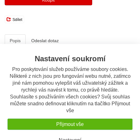
Koupit
Sdílet
Popis
Odeslat dotaz
Nastavení soukromí
Popis výrobku
Olejový filtr HF177 Hiflofiltro
Pro poskytování služeb používáme soubory cookies.
Některé z nich jsou pro fungování webu nutné, zatímco
OEM čísla:
jiné nám pomohou vylepšit váš uživatelský zážitek a
Buell 63806-00Y
rychleji vás navést k tomu, co právě hledáte.
Souhlasíte s používáním všech cookies? Svůj souhlas
můžete snadno definovat kliknutím na tlačítko Přijmout
Určeno pro:
vše
Přijmout vše
Buell
Motorcycle
500 Blast
02-09
Nastavení