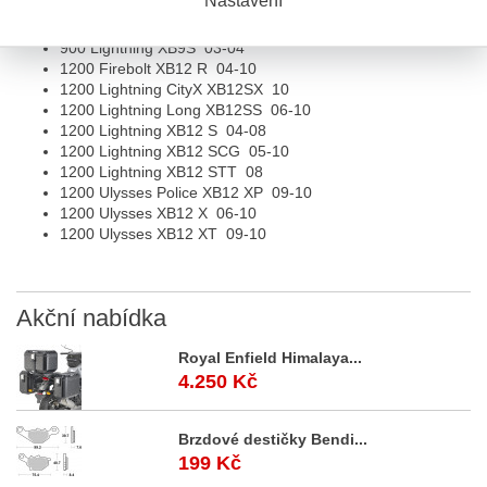
900 Firebolt XB9R
02-07
900 Lightning CityX XB9SX
05-10
900 Lightning XB9S
03-04
1200 Firebolt XB12 R
04-10
1200 Lightning CityX XB12SX
10
1200 Lightning Long XB12SS
06-10
1200 Lightning XB12 S
04-08
1200 Lightning XB12 SCG
05-10
1200 Lightning XB12 STT
08
1200 Ulysses Police XB12 XP
09-10
1200 Ulysses XB12 X
06-10
1200 Ulysses XB12 XT
09-10
Akční
nabídka
Royal Enfield Himalaya...
4.250 Kč
Brzdové destičky Bendi...
199 Kč