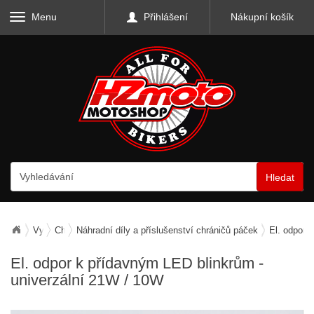
Menu
Přihlášení
Nákupní košík
Hledat
Vybavení motocyklu
Chrániče rukou / páček
Náhradní díly a příslušenství chráničů páček
El. odpor 
El. odpor k přídavným LED blinkrům -
univerzální 21W / 10W