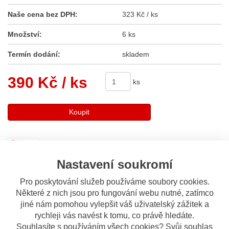
Naše cena bez DPH:
323 Kč / ks
Množství:
6 ks
Termín dodání:
skladem
390 Kč
/ ks
ks
Koupit
Sdílet
Nastavení soukromí
Popis
Odeslat dotaz
Pro poskytování služeb používáme soubory cookies.
Některé z nich jsou pro fungování webu nutné, zatímco
jiné nám pomohou vylepšit váš uživatelský zážitek a
Popis výrobku
rychleji vás navést k tomu, co právě hledáte.
Univerzální el. odpor pro motocykly s blinkry 12V 21W/10W
Souhlasíte s používáním všech cookies? Svůj souhlas