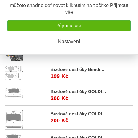
můžete snadno definovat kliknutím na tlačítko Přijmout
V balení:
vše
2 odpory 15 Ohm/20W
4 el. pásky
Přijmout vše
Akční
nabídka
Nastavení
Royal Enfield Himalaya...
4.250 Kč
Brzdové destičky Bendi...
199 Kč
Brzdové destičky GOLDf...
200 Kč
Brzdové destičky GOLDf...
200 Kč
Brzdové destičky GOLDf...