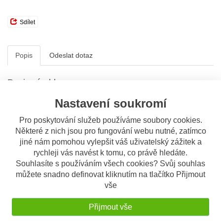
Sdílet
Popis
Odeslat dotaz
Popis výrobku
Plastový homologovaný kanystr TAN
Nastavení soukromí
01 na kufry GIVI
Pro poskytování služeb používáme soubory cookies.
Vhodný pro přepravu paliva, vody nebo oleje
Některé z nich jsou pro fungování webu nutné, zatímco
Vnitřní průměr hrdla 32 mm a je možné do kanystru čerpat
jiné nám pomohou vylepšit váš uživatelský zážitek a
benzín pistolí u čerpací stanice
rychleji vás navést k tomu, co právě hledáte.
Lze montovat na kufry řady OBK Trekker, TRK Trekker a
Souhlasíte s používáním všech cookies? Svůj souhlas
Dolomiti.
můžete snadno definovat kliknutím na tlačítko Přijmout
Pro připevnění na plastové kufry TRK 33 a TRK 46 je třeba
doobjednat držák E149
vše
Pro připevnění na hliníkové kufry Trekket Outback je třeba
doobjednat držák E148
Přijmout vše
Rozměry: 170x235x95mm