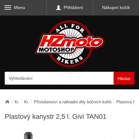
Menu
Přihlášení
Nákupní košík
Hledat
Kufry, zavazadla, nosiče
Kufry boční
Příslušenství a náhradní díly bočních kufrů
Plastový kan
Plastový kanystr 2,5 l. Givi TAN01