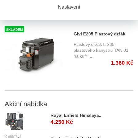
S tímto výrobkem si ostatní také
Nastavení
objednávají
SKLADEM
Givi E205 Plastový držák
kanystru Givi TAN01 pro
Plastový držák E 205
kufry Trekker Outback
plastového kanystru TAN 01
na kufr
...
1.360 Kč
Akční
nabídka
Royal Enfield Himalaya...
4.250 Kč