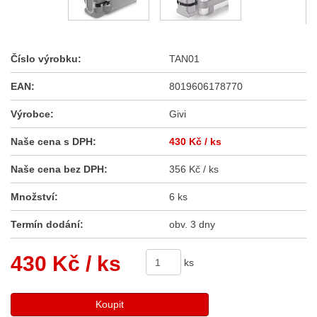
Číslo výrobku:
TAN01
EAN:
8019606178770
Výrobce:
Givi
Naše cena s DPH:
430 Kč
/ ks
Naše cena bez DPH:
356 Kč / ks
Množství:
6 ks
Termín dodání:
obv. 3 dny
430 Kč
/ ks
ks
Koupit