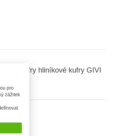
1 na kufry hliníkové kufry GIVI
sou pro
ý zážitek
efinovat