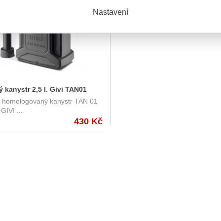
Nastavení
ý kanystr 2,5 l. Givi TAN01
ý homologovaný kanystr TAN 01
y GIVI
...
430 Kč