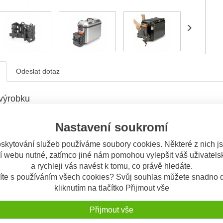
Odeslat dotaz
výrobku
tový držák E 205 plastového kanystru TAN 0
Nastavení soukromí
KKER OUTBACK
skytování služeb používáme soubory cookies. Některé z nich j
erezový držák kanystru TAN01
nystr není součástí této nabídky, kupte samostatně
í webu nutné, zatímco jiné nám pomohou vylepšit váš uživatelsk
a rychleji vás navést k tomu, co právě hledáte.
to výrobkem si ostatní také objednávají
íte s používáním všech cookies? Svůj souhlas můžete snadno d
kliknutím na tlačítko Přijmout vše
DNY
Přijmout vše