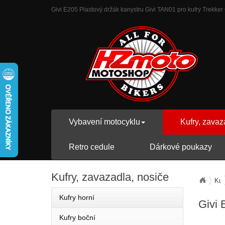
Givi E205 Plastový držák kanystru Givi TAN01 pro kufry Trekker 
Vybavení motocyklu
Kufry, zavaz
Retro cedule
Dárkové poukazy
Kufry,
zavazadla, nosiče
Kuf
Kufry horní
Givi 
Kufry boční