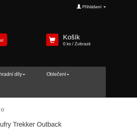
Přihlášení
Košík
at
0 ks
/ Zobrazit
radní díly
Oblečení
r Outback
ufry Trekker Outback