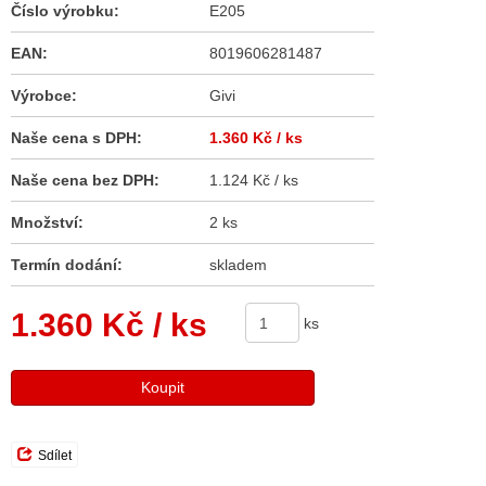
Číslo výrobku:
E205
EAN:
8019606281487
Výrobce:
Givi
Naše cena s DPH:
1.360 Kč
/ ks
Naše cena bez DPH:
1.124 Kč / ks
Množství:
2 ks
Termín dodání:
skladem
1.360 Kč
/ ks
ks
Koupit
Sdílet