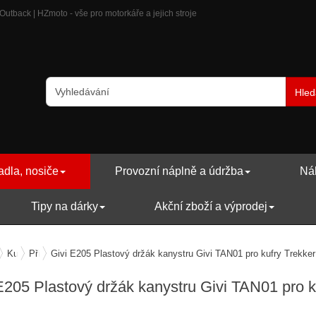
Outback | HZmoto - vše pro motorkáře a jejich stroje
Hled
adla, nosiče
Provozní náplně a údržba
Náh
Tipy na dárky
Akční zboží a výprodej
ry, zavazadla, nosiče
Kufry boční
Příslušenství a náhradní díly bočních kufrů
Givi E205 Plastový držák kanystru Givi TAN01 pro kufry Trekke
E205 Plastový držák kanystru Givi TAN01 pro k