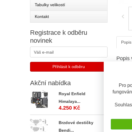
Tabulky velikostí
Kontakt
Registrace
k odběru
novinek
Popis
Popis 
Plas
TRE
Akční
nabídka
Pro po
N
Ka
fungován
Royal Enfield
Himalaya...
S tím
Souhlas
4.250 Kč
OBV. 3 
Brzdové destičky
Bendi...