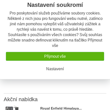
Nastavení soukromí
Sdílet
Pro poskytování služeb používáme soubory cookies.
Některé z nich jsou pro fungování webu nutné, zatímco
Popis
Odeslat dotaz
jiné nám pomohou vylepšit váš uživatelský zážitek a
rychleji vás navést k tomu, co právě hledáte.
Souhlasíte s používáním všech cookies? Svůj souhlas
Popis výrobku
můžete snadno definovat kliknutím na tlačítko Přijmout
T 460B základní díl pod tankruksaky
vše
GIVI pro nemagnetické nádrže
Přijmout vše
pro tankruksaky T410, T400NG, T401NG, T429, T419, T437,
T440, T426, T432, T413, T436, T452, T456, T470SM, T475SM,
T478SM, T494SM
Nastavení
Akční
nabídka
Royal Enfield Himalaya...