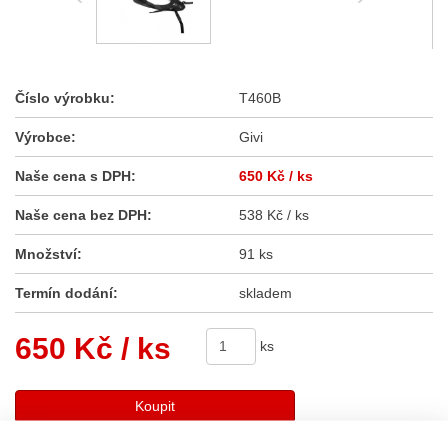
Číslo výrobku:
T460B
Výrobce:
Givi
Naše cena s DPH:
650 Kč
/ ks
Naše cena bez DPH:
538 Kč / ks
Množství:
91 ks
Termín dodání:
skladem
650 Kč
/ ks
ks
Koupit