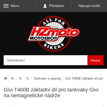
Menu
Přihlášení
Nákupní košík
Hledat
Kufry, zavazadla, nosiče
Textilní zavazadla
Tankvaky
Tankvaky s popruhy
Givi T460B základní díl pro 
Givi T460B základní díl pro tankvaky Givi
na nemagnetické nádrže