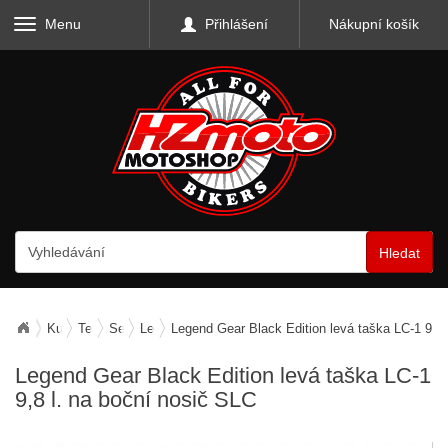
Menu
Přihlášení
Nákupní košík
Hledat
Kufry, zavazadla, nosiče
Textilní zavazadla
Sedlové tašky boční
Legend Gear - SW-Motech
Legend Gear Black Edition levá taška LC-1 9,8 
Legend Gear Black Edition levá taška LC-1
9,8 l. na boční nosič SLC