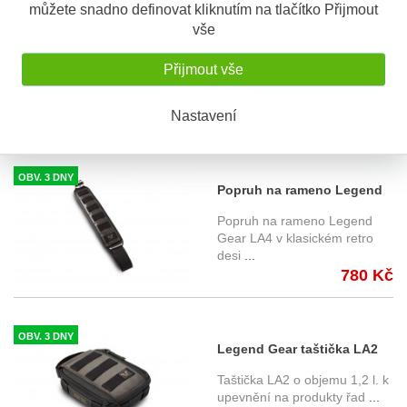
můžete snadno definovat kliknutím na tlačítko Přijmout
intervalech nebo po čištění výrobku
voskovou impregnací
vše
FJÄLLRÄVEN Greenland WAX
.
Poznámka:
Na některých fotografiích je taška zobrazena v hnědé
Přijmout vše
barevné variantě, ale v tomto balení je taška černá! Black Edition
S tímto výrobkem si ostatní také
Nastavení
objednávají
OBV. 3 DNY
Popruh na rameno Legend
Gear LA4, SW-Motech
Popruh na rameno Legend
BC.TRS.00.406.10000
Gear LA4 v klasickém retro
desi
...
780 Kč
OBV. 3 DNY
Legend Gear taštička LA2
1,2 litrů
Taštička LA2 o objemu 1,2 l. k
BC.TRS.00.404.10000
upevnění na produkty řad
...