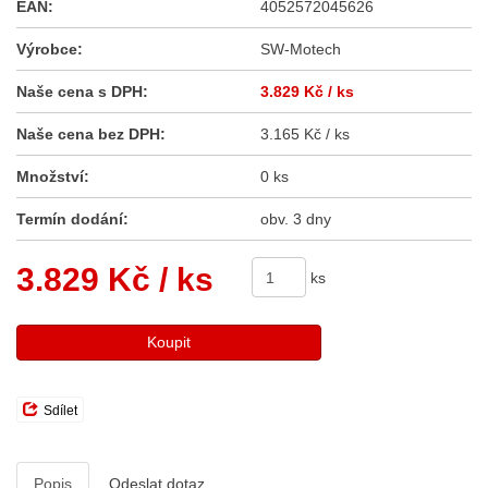
EAN:
4052572045626
Výrobce:
SW-Motech
Naše cena s DPH:
3.829 Kč
/ ks
Naše cena bez DPH:
3.165 Kč / ks
Množství:
0 ks
Termín dodání:
obv. 3 dny
3.829 Kč
/ ks
ks
Koupit
Sdílet
Popis
Odeslat dotaz