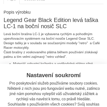
Popis výrobku
Legend Gear Black Edition levá taška
LC-1 na boční nosič SLC
Levá boční brašna LC-1 je vybavena rychlým a pohodlným
upevňovacím systémem na boční nosiče Legend Gear SLC.
Design tašky je v souladu se současnými modely "retro" a Café
Racer motocykly.
Části brašny z voskovaného plátna během používání získávají
patinu a tím velmi zajímavý "retro vzhled".
Materiál: robustní koženka a voděodolné plátno silné
gramáže
Instalace možná pouze na pravé straně
Nastavení soukromí
Objem 9,8 litrů
Rozměry: 14 x 26 x 31 cm (š x h x d)
Pro poskytování služeb používáme soubory cookies.
Vodotěsná vnitřní taška z 210D polyamidu, dvojitá PU
Některé z nich jsou pro fungování webu nutné, zatímco
podšívka
jiné nám pomohou vylepšit váš uživatelský zážitek a
Doporučení k údržbě:
rychleji vás navést k tomu, co právě hledáte.
Souhlasíte s používáním všech cookies? Svůj souhlas
Impregnujte bavlněný textilní povrch výrobku v pravidelných