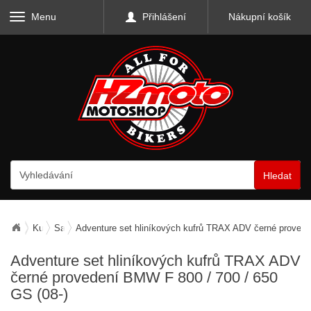
Menu
Přihlášení
Nákupní košík
Hledat
Kufry, zavazadla, nosiče
Sady kufrů a nosičů
Adventure set hliníkových kufrů TRAX ADV černé provede
Adventure set hliníkových kufrů TRAX ADV
černé provedení
BMW F 800 / 700 / 650
GS (08-)