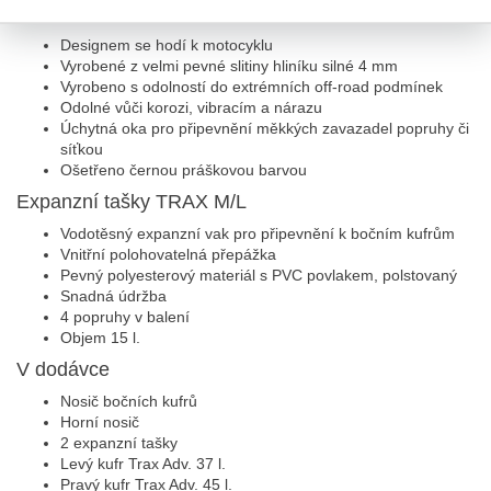
Vlastnosi horního nosiče ADVENTURE-RACK
Designem se hodí k motocyklu
Vyrobené z velmi pevné slitiny hliníku silné 4 mm
Vyrobeno s odolností do extrémních off-road podmínek
Odolné vůči korozi, vibracím a nárazu
Úchytná oka pro připevnění měkkých zavazadel popruhy či
síťkou
Ošetřeno černou práškovou barvou
Expanzní tašky TRAX M/L
Vodotěsný expanzní vak pro připevnění k bočním kufrům
Vnitřní polohovatelná přepážka
Pevný polyesterový materiál s PVC povlakem, polstovaný
Snadná údržba
4 popruhy v balení
Objem 15 l.
V dodávce
Nosič bočních kufrů
Horní nosič
2 expanzní tašky
Levý kufr Trax Adv. 37 l.
Pravý kufr Trax Adv. 45 l.