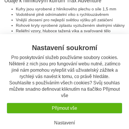
Údaje k hliníkovým kufrům Trax Adventure
Kufry jsou vyrobené z hliníkového plechu o síle 1,5 mm
Vodotěsné plně odnímatelní víko s rychlouzávěrem
Vnější zkosení pro nejlepší světlou výšku při zatáčení
Rohové kryty vyrobené zplastu vyztuženém skelnými vlákny
Reliéfní vzory, hluboce tažená víka a svařované tělo
poskytují vysokou stabilitu
Panty z nerezové oceli
Nastavení soukromí
Vyměnitelné těsnění
4 velké úchyty integrované do konstrukce krytu (např. pro
Pro poskytování služeb používáme soubory cookies.
stany nebo tašky na příslušenství, které jsou součástí
Některé z nich jsou pro fungování webu nutné, zatímco
dodávky)
Ochrana proti oxidaci a oděru práškovou barvou (černý
jiné nám pomohou vylepšit váš uživatelský zážitek a
model) nebo eloxování (stříbrný model)
rychleji vás navést k tomu, co právě hledáte.
Údaje k bočnímu nosiči PRO:
Souhlasíte s používáním všech cookies? Svůj souhlas
můžete snadno definovat kliknutím na tlačítko Přijmout
Odnímatelný nosič bočních kufrů Quick-Lock PRO
vše
Adaptéry
Ochrana proti krádeži zabraňuje nežádoucímu odstranění
bočního nosiče
Přijmout vše
Vyrobeno z oválné trubky
Nosiče jsou blízko motocyklu
Nastavení
Materiál ocel s povrchovou úpravou práškovou barvou