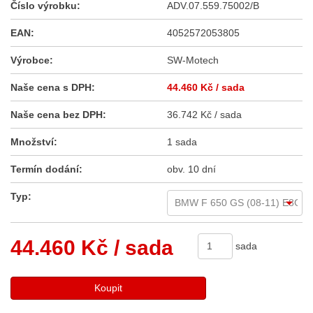
Číslo výrobku:
ADV.07.559.75002/B
EAN:
4052572053805
Výrobce:
SW-Motech
Naše cena s DPH:
44.460 Kč
/ sada
Naše cena bez DPH:
36.742 Kč / sada
Množství:
1 sada
Termín dodání:
obv. 10 dní
Typ:
44.460 Kč
/ sada
sada
Koupit