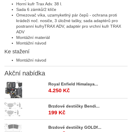
Horní kufr Trax Adv. 38 l.
Sada 6 zámků/2 klíče
Omezovač víka, uzamyketlný pár čepů - o
chrana proti
krádeži noč. nosiče, 3 úložné tašky, sada adaptérů pro
postranní kufryTRAX ADV, adaptér pro vrchní kufr TRAX
ADV
Montážní materiál
Montážní návod
Ke stažení
Montážní návod
Akční
nabídka
Royal Enfield Himalaya...
4.250 Kč
Brzdové destičky Bendi...
199 Kč
Brzdové destičky GOLDf...