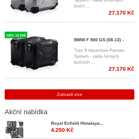
System - sada stříbrných
boční
...
stříbrné KFT.07.897.70000/S
27.170 Kč
OBV. 10 DNÍ
BMW F 800 GS (08-13) -
sada bočních kufrů TRAX
Trax ® Adventure Pannier
Adventure s nosičem -
System - sada černých
bočních
...
černé KFT.07.559.70001/B
27.170 Kč
Zobrazit více
Akční
nabídka
Royal Enfield Himalaya...
4.250 Kč