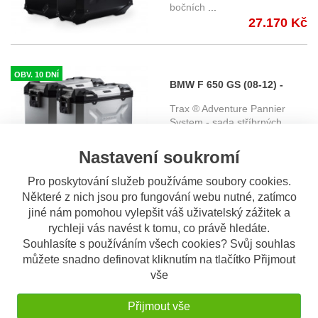
bočních
...
černé KFT.07.559.70001/B
27.170 Kč
OBV. 10 DNÍ
BMW F 650 GS (08-12) -
sada bočních kufrů TRAX
Trax ® Adventure Pannier
Adventure s nosičem -
System - sada stříbrných
boční
...
stříbrné KFT.07.559.70001/S
27.170 Kč
Nastavení soukromí
Pro poskytování služeb používáme soubory cookies.
Některé z nich jsou pro fungování webu nutné, zatímco
OBV. 10 DNÍ
jiné nám pomohou vylepšit váš uživatelský zážitek a
BMW F 700 GS (13-) - sada
rychleji vás navést k tomu, co právě hledáte.
bočních kufrů TRAX
Trax ® Adventure Pannier
Souhlasíte s používáním všech cookies? Svůj souhlas
Adventure s nosičem -
System - sada černých
můžete snadno definovat kliknutím na tlačítko Přijmout
bočních
...
černé KFT.07.559.70001/B
vše
26.429 Kč
Přijmout vše