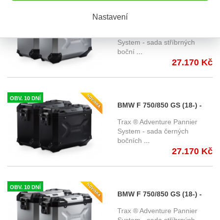
OBV. 10 DNÍ
Nastavení
BMW F 700 GS (13-) - sada
bočních kufrů TRAX
Trax ® Adventure Pannier
Adventure s nosičem -
System - sada stříbrných
boční
...
stříbrné KFT.07.559.70001/S
27.170 Kč
OBV. 10 DNÍ
BMW F 750/850 GS (18-) -
sada bočních kufrů TRAX
Trax ® Adventure Pannier
Adventure s nosičem -
System - sada černých
bočních
...
černé KFT.07.897.70000/B
27.170 Kč
OBV. 10 DNÍ
BMW F 750/850 GS (18-) -
sada bočních kufrů TRAX
Trax ® Adventure Pannier
Adventure s nosičem -