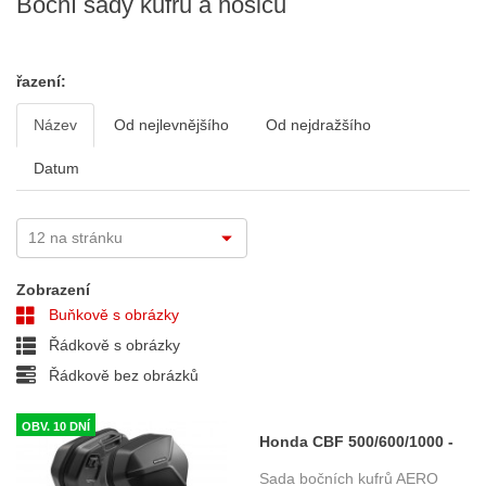
Boční sady kufrů a nosičů
řazení:
Název
Od nejlevnějšího
Od nejdražšího
Datum
Zobrazení
Buňkově s obrázky
Řádkově s obrázky
Řádkově bez obrázků
OBV. 10 DNÍ
Honda CBF 500/600/1000 -
kompletní sada - nosič,
Sada bočních kufrů AERO