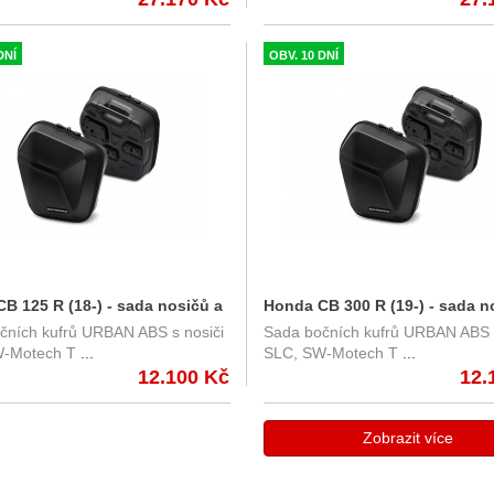
892.70100/B
KFT.22.892.70100/S
DNÍ
OBV. 10 DNÍ
B 125 R (18-) - sada nosičů a
Honda CB 300 R (19-) - sada n
čních kufrů URBAN ABS s nosiči
Sada bočních kufrů URBAN ABS s
URBAN ABS, SW-Motech
kufrů URBAN ABS, SW-Motech
-Motech T
...
SLC, SW-Motech T
...
01.906.30000/B
BC.HTA.01.906.30000/B
12.100 Kč
12.
Zobrazit více