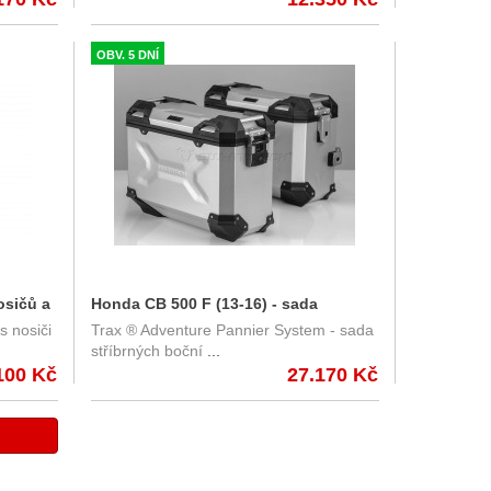
OBV. 5 DNÍ
osičů a
Honda CB 500 F (13-16) - sada
 nosiči
Trax ® Adventure Pannier System - sada
bočních kufrů TRAX Adventure 37 l. s
stříbrných boční
...
nosičem - stříbrné KFT.01.400.70001/S
100 Kč
27.170 Kč