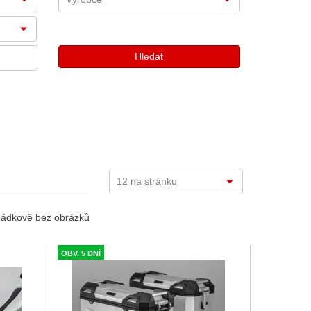
ádkově bez obrázků
OBV. 5 DNÍ