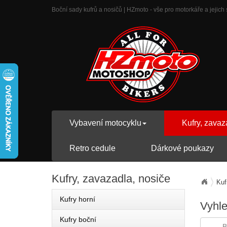
Boční sady kufrů a nosičů | HZmoto - vše pro motorkáře a jejich 
Vybavení motocyklu
Kufry, zavaz
Retro cedule
Dárkové poukazy
Kufry,
zavazadla, nosiče
Kuf
Kufry horní
Vyhl
Kufry boční