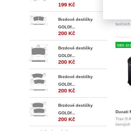
199 Kč
Ducati 
Trax ® 
(15-) -
Brzdové destičky
bočních 
Adventu
GOLDf...
200 Kč
OBV. 10 
Brzdové destičky
GOLDf...
200 Kč
Brzdové destičky
GOLDf...
200 Kč
Brzdové destičky
Ducati M
GOLDf...
200 Kč
Trax ® 
sada bo
černých
Adventu