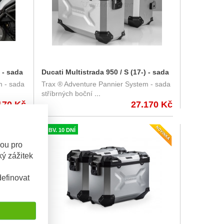
) - sada
Ducati Multistrada 950 / S (17-) - sada
m - sada
Trax ® Adventure Pannier System - sada
37 l. s
bočních kufrů TRAX Adventure 37 l. s
stříbrných boční
...
000/B
nosičem - stříbrné KFT.22.114.70000/S
170 Kč
27.170 Kč
OBV. 10 DNÍ
sou pro
ý zážitek
efinovat