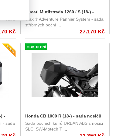
) -
Ducati Mutlistrada 1260 / S (18-) -
m - sada
Trax ® Adventure Pannier System - sada
RAX
sada bočních kufrů 37/37 l. TRAX
stříbrných boční
...
Adventure s nosičem - stříbrné
170 Kč
27.170 Kč
KFT.22.892.70000/S
OBV. 10 DNÍ
) -
Honda CB 1000 R (18-) - sada nosičů
m - sada
Sada bočních kufrů URBAN ABS s nosiči
RAX
a kufrů URBAN ABS, SW-Motech
SLC, SW-Motech T
...
é
BC.HTA.01.903.30000/B
170 Kč
12.350 Kč