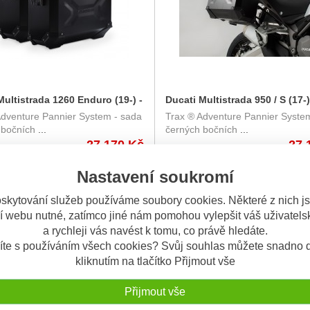
Multistrada 1260 Enduro (19-) -
Ducati Multistrada 950 / S (17-
Adventure Pannier System - sada
Trax ® Adventure Pannier Syste
čních kufrů TRAX Adventure
bočních kufrů TRAX Adventure 
 bočních
...
černých bočních
...
nosičem - černé
nosičem - černé KFT.22.114.70
27.170 Kč
27.
114.70001/B
Nastavení soukromí
NÍ
OBV. 10 DNÍ
skytování služeb používáme soubory cookies. Některé z nich j
í webu nutné, zatímco jiné nám pomohou vylepšit váš uživatelsk
a rychleji vás navést k tomu, co právě hledáte.
íte s používáním všech cookies? Svůj souhlas můžete snadno d
kliknutím na tlačítko Přijmout vše
Přijmout vše