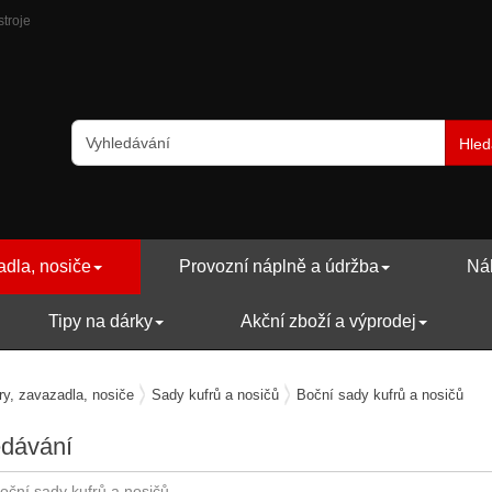
stroje
Hled
adla, nosiče
Provozní náplně a údržba
Náh
Tipy na dárky
Akční zboží a výprodej
ry, zavazadla, nosiče
Sady kufrů a nosičů
Boční sady kufrů a nosičů
edávání