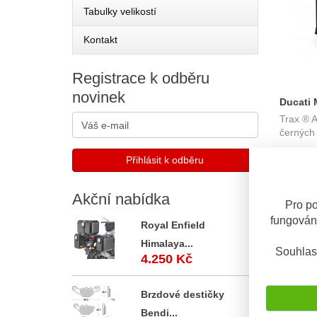
Tabulky velikostí
Kontakt
Registrace
k odběru
novinek
Ducati 
Trax ® 
sada bo
černých
37 l. s 
KFT.22.
OBV. 5 D
Akční
nabídka
Pro po
fungován
Royal Enfield
Himalaya...
Souhlas
4.250 Kč
Brzdové destičky
Bendi...