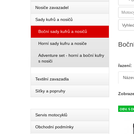
Nosiče zavazadel
Sady kufrů a nosičů
Boční sady kufrů a nosičů
Boční
Horní sady kufru a nosiče
Adventure set - horní a boční kufry
s nosiči
řazení:
Náze
Textilní zavazadla
Síťky a popruhy
Zobraze
OBV. 5 D
Servis motocyklů
Obchodní podmínky