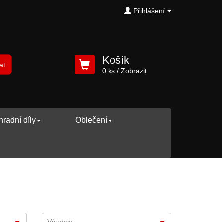
Přihlášení
Košík
at
0 ks
/ Zobrazit
radní díly
Oblečení