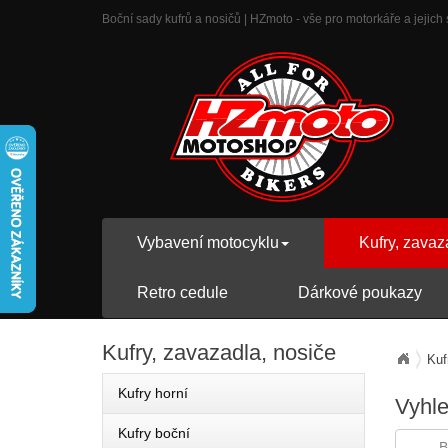
Boční sady kufrů a nosičů | HZmoto - vše pro motorkáře a jejich 
Vybavení motocyklu
Kufry, zavaz
Retro cedule
Dárkové poukazy
Kufry,
zavazadla, nosiče
Kuf
Kufry horní
Vyhl
Kufry boční