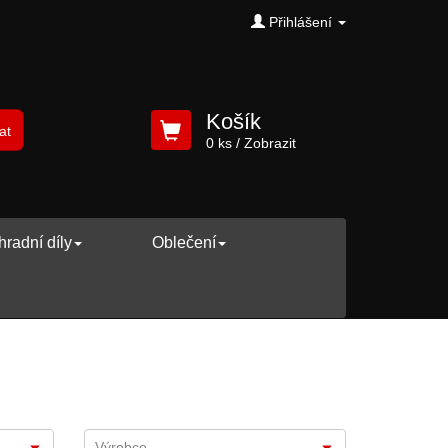
Přihlášení
Košík
at
0 ks
/ Zobrazit
radní díly
Oblečení