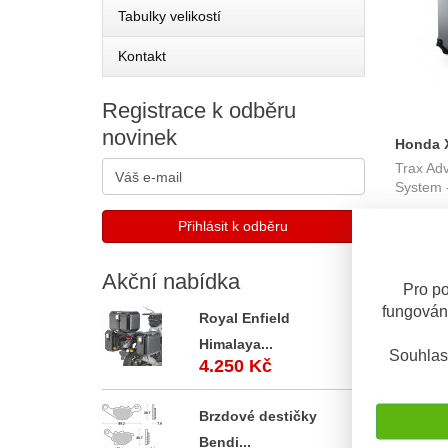
Tabulky velikostí
Kontakt
Registrace
k odběru
novinek
Honda X
Trax Ad
kufrů T
System -
nosiči S
OBV. 10 
Akční
nabídka
Pro po
fungován
Royal Enfield
Himalaya...
Souhlas
4.250 Kč
Brzdové destičky
Bendi...