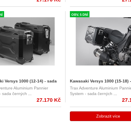
KFT.08.363.70000/S
NÍ
OBV. 5 DNÍ
i Versys 1000 (12-14) - sada
Kawasaki Versys 1000 (15-18) 
venture Aluminium Pannier
Trax Adventure Aluminium Panni
 kufrů TRAX Adventure 37/37
bočních kufrů TRAX Adventure
- sada černých
...
System - sada černých
...
iči - černé KFT.08.369.70000/B
l. s nosiči - černé KFT.08.722.
27.170 Kč
27.
Zobrazit více