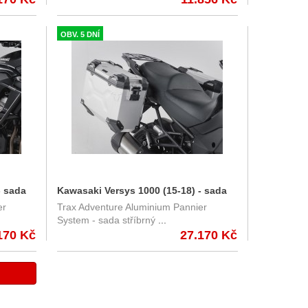
OBV. 5 DNÍ
- sada
Kawasaki Versys 1000 (15-18) - sada
er
Trax Adventure Aluminium Pannier
 37/37
bočních kufrů TRAX Adventure 37/37
System - sada stříbrný
...
70000/B
l. s nosiči - stříbrné
170 Kč
27.170 Kč
KFT.08.722.70000/S