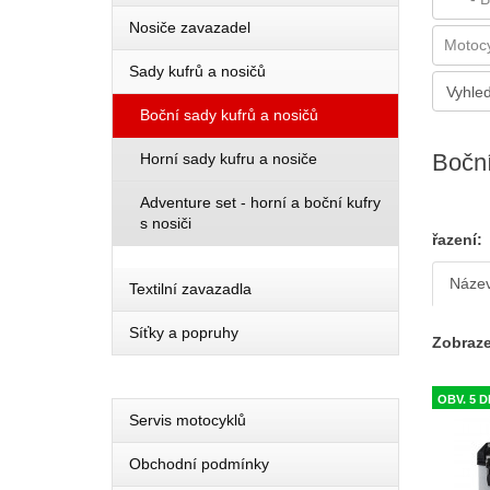
Nosiče zavazadel
Sady kufrů a nosičů
Boční sady kufrů a nosičů
Boční
Horní sady kufru a nosiče
Adventure set - horní a boční kufry
s nosiči
řazení:
Náze
Textilní zavazadla
Síťky a popruhy
Zobraze
OBV. 5 D
Servis motocyklů
Obchodní podmínky