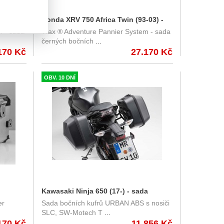
 - sada
Honda XRV 750 Africa Twin (93-03) -
m - sada
Trax ® Adventure Pannier System - sada
37 l s
sada bočních kufrů TRAX Adventure
černých bočních
...
.70000/S
45/37 l s nosičem - černé
170 Kč
27.170 Kč
KFT.01.079.70000/B
OBV. 10 DNÍ
Kawasaki Ninja 650 (17-) - sada
er
Sada bočních kufrů URBAN ABS s nosiči
 45/37
nosičů a kufrů URBAN ABS, SW-
SLC, SW-Motech T
...
Motech BC.HTA.08.866.30000/B
170 Kč
11.856 Kč