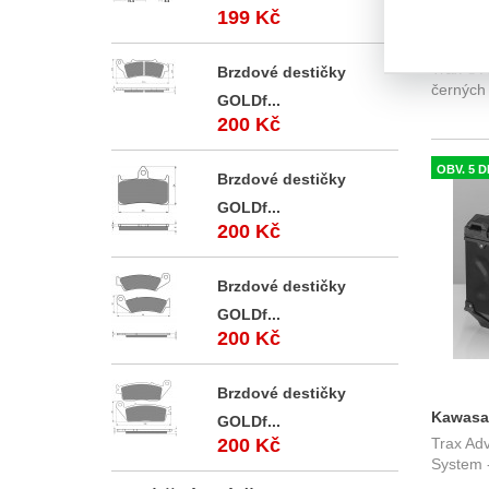
199 Kč
Honda X
Trax ® 
bočních
Brzdové destičky
černých
nosičem
GOLDf...
200 Kč
OBV. 5 D
Brzdové destičky
GOLDf...
200 Kč
Brzdové destičky
GOLDf...
200 Kč
Brzdové destičky
Kawasak
GOLDf...
200 Kč
Trax Ad
bočních
System 
l. s nos