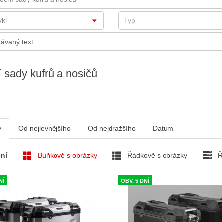
 sady kufrů a nosičů
v
Od nejlevnějšího
Od nejdražšího
Datum
ní
Buňkově s obrázky
Řádkově s obrázky
Ř
NÍ
OBV. 5 DNÍ