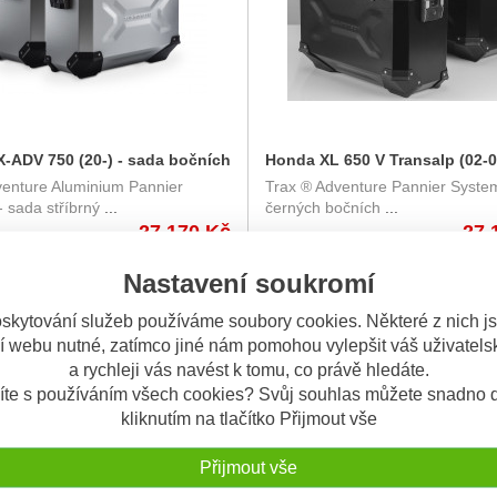
-ADV 750 (20-) - sada bočních
Honda XL 650 V Transalp (02-0
venture Aluminium Pannier
Trax ® Adventure Pannier Syste
RAX Adventure 45/37 l. s
sada bočních kufrů TRAX Adv
 sada stříbrný
...
černých bočních
...
tříbrné kufry
45/37 l s nosičem - černé
27.170 Kč
27.
KFT.01.247.70000/B
Nastavení soukromí
DNÍ
OBV. 10 DNÍ
skytování služeb používáme soubory cookies. Některé z nich j
í webu nutné, zatímco jiné nám pomohou vylepšit váš uživatelsk
a rychleji vás navést k tomu, co právě hledáte.
íte s používáním všech cookies? Svůj souhlas můžete snadno d
kliknutím na tlačítko Přijmout vše
Přijmout vše