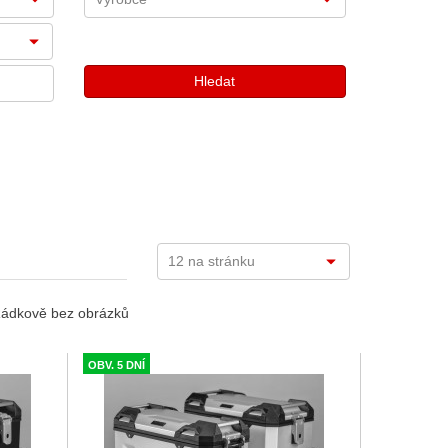
ádkově bez obrázků
OBV. 5 DNÍ