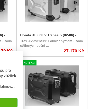
6) -
Honda XL 650 V Transalp (02-06) -
m - sada
Trax ® Adventure Pannier System - sada
enture
sada bočních kufrů TRAX Adventure
stříbrných boční
...
45/37 l s nosičem - stříbrné
170 Kč
27.170 Kč
KFT.01.247.70000/S
OBV. 5 DNÍ
sou pro
ý zážitek
efinovat