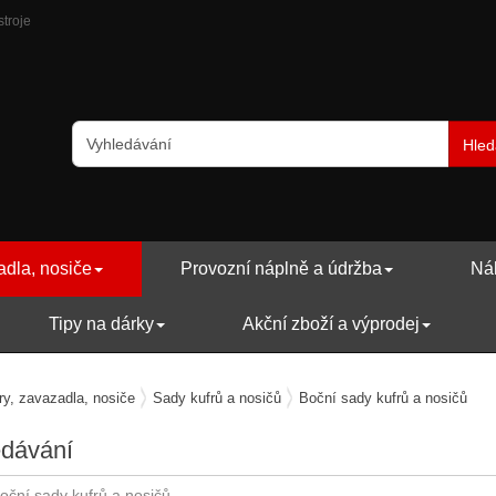
stroje
Hled
adla, nosiče
Provozní náplně a údržba
Náh
Tipy na dárky
Akční zboží a výprodej
ry, zavazadla, nosiče
Sady kufrů a nosičů
Boční sady kufrů a nosičů
edávání