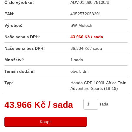
Číslo výrobku:
ADV.01.890.75100/B
EAN:
4052572053201
Výrobce:
SW-Motech
Naše cena s DPH:
43.966 Kč
/ sada
Naše cena bez DPH:
36.334 Kč / sada
Množství:
1 sada
Termín dodání:
obv. 5 dní
Typ:
Honda CRF 1000L Africa Twin
Adventure Sports (18-19)
43.966 Kč
/ sada
sada
Koupit