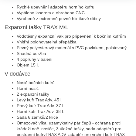
Rychlé upevnění adaptéru horního kufru
Vypáleno laserem a obrobeno CNC
Vyrobené z extrémně pevné hliníkové slitiny
Expanzní tašky TRAX M/L
Vodotěsný expanzní vak pro připevnění k bočním kufrům
Vnitřní polohovatelná přepážka
Pevný polyesterový materiál s PVC povlakem, polstovaný
Snadná údržba
4 popruhy v balení
Objem 15 l.
V dodávce
Nosič bočních kufrů
Horní nosič
2 expanzní tašky
Levý kufr Trax Adv. 45 l.
Pravý kufr Trax Adv. 37 l.
Horní kufr Trax Adv. 38 l.
Sada 6 zámků/2 klíče
Omezovač víka, uzamyketlný pár čepů - o
chrana proti
krádeži noč. nosiče, 3 úložné tašky, sada adaptérů pro
postranní kufryTRAX ADV, adaptér pro vrchní kufr TRAX