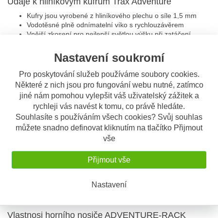
Údaje k hliníkovým kufrům Trax Adventure
Kufry jsou vyrobené z hliníkového plechu o síle 1,5 mm
Vodotěsné plně odnímatelní víko s rychlouzávěrem
Vnější zkosení pro nejlepší světlou výšku při zatáčení
Rohové kryty vyrobené zplastu vyztuženém skelnými vlákny
Reliéfní vzory, hluboce tažená víka a svařované tělo
Nastavení soukromí
poskytují vysokou stabilitu
Panty z nerezové oceli
Pro poskytování služeb používáme soubory cookies.
Vyměnitelné těsnění
Některé z nich jsou pro fungování webu nutné, zatímco
4 velké úchyty integrované do konstrukce krytu (např. pro
jiné nám pomohou vylepšit váš uživatelský zážitek a
stany nebo tašky na příslušenství, které jsou součástí
rychleji vás navést k tomu, co právě hledáte.
dodávky)
Souhlasíte s používáním všech cookies? Svůj souhlas
Ochrana proti oxidaci a oděru práškovou barvou (černý
model) nebo eloxování (stříbrný model)
můžete snadno definovat kliknutím na tlačítko Přijmout
vše
Údaje k bočnímu nosiči PRO:
Odnímatelný nosič bočních kufrů Quick-Lock PRO
Přijmout vše
Adaptéry
Ochrana proti krádeži zabraňuje nežádoucímu odstranění
bočního nosiče
Nastavení
Velmi pevné stabilní uchycení
Materiál ocel s povrchovou úpravou práškovou barvou
Vlastnosi horního nosiče ADVENTURE-RACK