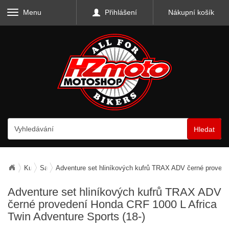
Menu
Přihlášení
Nákupní košík
Hledat
Kufry, zavazadla, nosiče
Sady kufrů a nosičů
Adventure set hliníkových kufrů TRAX ADV černé proveden
Adventure set hliníkových kufrů TRAX ADV
černé provedení
Honda CRF 1000 L Africa
Twin Adventure Sports (18-)