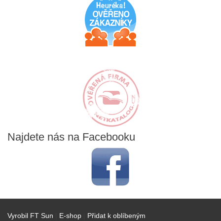
Najdete
nás na Facebooku
Vyrobil FT Sun
|
E-shop
|
Přidat k oblíbeným