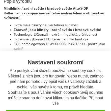
Popis výrobku
Miniblinkr / zadní světlo / brzdové světlo Atto® DF
Kellermann - zaujme neuvěřitelně malým tělem s obrovskou
svítivostí.
Extra malé blinkry neuvěřitelnou svítivostí
Zároveň jsou blinkry i zadní světlo / brzdové světlo!
Technologie
EXtranz®
- extrémní optická průhlednost
Extrémně výkonné LED Kellermann technologie
ECE homologováno E13*50R00/20*35113*00 - pouze jako
zadní!
Kvalitní kovové tělo blinkru
12V napájení
Nastavení soukromí
Evropská ochrana designu
Připevnění šroubkem M5x0,5x6,5
Pro poskytování služeb používáme soubory cookies.
V balení je pouze 1 ks!
Některé z nich jsou pro fungování webu nutné, zatímco
Barva:
jiné nám pomohou vylepšit váš uživatelský zážitek a
rychleji vás navést k tomu, co právě hledáte.
Tělo: černé
Souhlasíte s používáním všech cookies? Svůj souhlas
Sklíčko: čiré
můžete snadno definovat kliknutím na tlačítko Přijmout
Rozměry:
vše
Délka: 14 mm