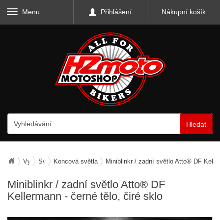
Menu
Přihlášení
Nákupní košík
Hledat
Vybavení motocyklu
Světla
Koncová světla
Miniblinkr / zadní světlo Atto® DF Keller
Miniblinkr / zadní světlo Atto® DF
Kellermann - černé tělo, čiré sklo