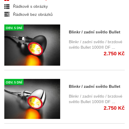
Řádkově s obrázky
Řádkově bez obrázků
OBV. 5 DNÍ
Blinkr / zadní světlo Bullet
1000® DF Kellermann -
Blinkr / zadní světlo / brzdové
černé tělo, čiré sklo
světlo Bullet 1000® DF
...
2.750 Kč
OBV. 5 DNÍ
Blinkr / zadní světlo Bullet
1000® DF Kellermann -
Blinkr / zadní světlo / brzdové
chromované tělo, čiré sklo
světlo Bullet 1000® DF
...
2.750 Kč