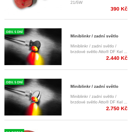
21/5W
390 Kč
OBV. 5 DNÍ
Miniblinkr / zadní světlo
Atto® DF Kellermann - černé
Miniblinkr / zadní světlo /
tělo, čiré sklo
brzdové světlo Atto® DF Kel
...
2.440 Kč
OBV. 5 DNÍ
Miniblinkr / zadní světlo
Atto® DF Kellermann -
Miniblinkr / zadní světlo /
chromované tělo, čiré sklo
brzdové světlo Atto® DF Kel
...
2.750 Kč