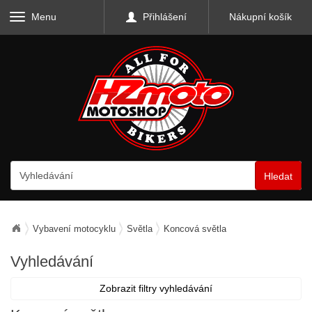
Menu
Přihlášení
Nákupní košík
Hledat
Vybavení motocyklu
Světla
Koncová světla
Vyhledávání
Zobrazit filtry vyhledávání