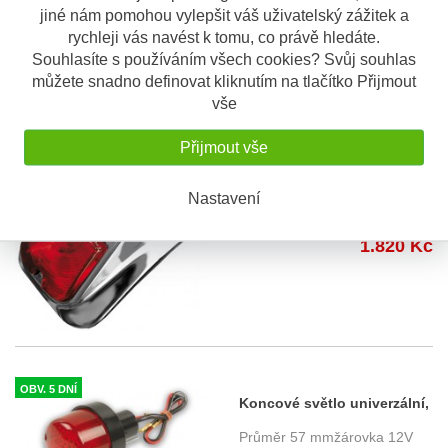
Koncové světlo univerzální
jiné nám pomohou vylepšit váš uživatelský zážitek a
rychleji vás navést k tomu, co právě hledáte.
Velikost 75x68 mm12V 21/5W
335 Kč
Souhlasíte s používáním všech cookies? Svůj souhlas
můžete snadno definovat kliknutím na tlačítko Přijmout
vše
Přijmout vše
OBV. 14 DNÍ
Koncové světlo univerzální
Tombstone
Nastavení
Chromované, homologované
Velikost světla: 120x65 mm
...
1.820 Kč
OBV. 5 DNÍ
Koncové světlo univerzální,
prům. 57mm
Průměr 57 mmžárovka 12V