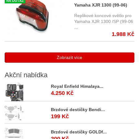
NA DOTAZ
Yamaha XJR 1300 (99-06)
koncové světlo
Replikové koncové světlo pro
Yamaha XJR 1300 /SP (99-06
...
1.988 Kč
Zobrazit více
Akční
nabídka
Royal Enfield Himalaya...
4.250 Kč
Brzdové destičky Bendi...
199 Kč
Brzdové destičky GOLDf...
200 Kč