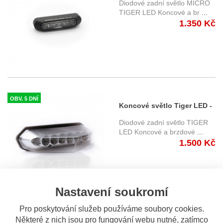
Diodové zadní světlo MICRO
TIGER LED Koncové a br
...
1.350 Kč
OBV. 5 DNÍ
Koncové světlo Tiger LED -
homologované
Diodové zadní světlo TIGER
LED Koncové a brzdové
...
1.500 Kč
Nastavení soukromí
Pro poskytování služeb používáme soubory cookies.
OBV. 5 DNÍ
Některé z nich jsou pro fungování webu nutné, zatímco