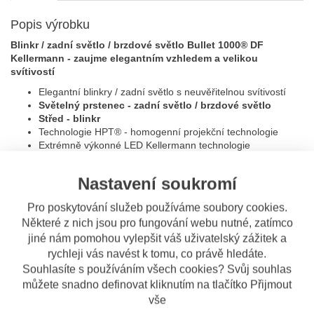
Popis výrobku
Blinkr / zadní světlo / brzdové světlo Bullet 1000® DF
Kellermann - zaujme elegantním vzhledem a velikou
svítivostí
Elegantní blinkry / zadní světlo s neuvěřitelnou svítivostí
Světelný prstenec - zadní světlo / brzdové světlo
Střed - blinkr
Technologie
HPT® - homogenní projekční technologie
Extrémně výkonné LED Kellermann technologie
ECE homologováno E13*50R00*50R00*24443*00 pouze
jako zadní!
Nastavení soukromí
Kvalitní kovové tělo blinkru
12V napájení
Pro poskytování služeb používáme soubory cookies.
Evropská ochrana designu
Některé z nich jsou pro fungování webu nutné, zatímco
Připevnění šroubkem M8 x 20
jiné nám pomohou vylepšit váš uživatelský zážitek a
V balení je pouze 1 ks!
rychleji vás navést k tomu, co právě hledáte.
Barva:
Souhlasíte s používáním všech cookies? Svůj souhlas
můžete snadno definovat kliknutím na tlačítko Přijmout
Tělo: chromované
Sklíčko: čiré
vše