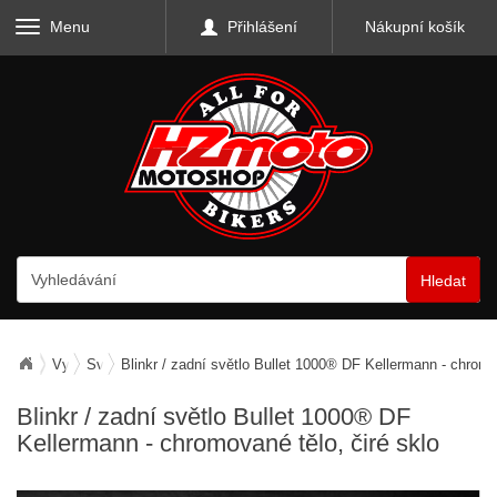
Menu
Přihlášení
Nákupní košík
Hledat
Vybavení motocyklu
Světla
Blinkr / zadní světlo Bullet 1000® DF Kellermann - chromov
Blinkr / zadní světlo Bullet 1000® DF
Kellermann - chromované tělo, čiré sklo