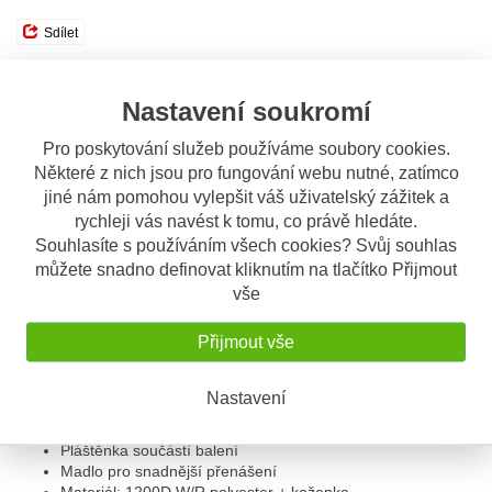
Sdílet
Nastavení soukromí
Popis
Odeslat dotaz
Pro poskytování služeb používáme soubory cookies.
Popis výrobku
Některé z nich jsou pro fungování webu nutné, zatímco
jiné nám pomohou vylepšit váš uživatelský zážitek a
Magnetický / popruhový tankvak Givi CRM 103
rychleji vás navést k tomu, co právě hledáte.
Elegantní tankvak s upevněním na magnety nebo popruhy hodící
Souhlasíte s používáním všech cookies? Svůj souhlas
se především na café racer a retro motocykly - dvoubarevné
můžete snadno definovat kliknutím na tlačítko Přijmout
provedení v retro vzhledu.
vše
Objem 8 litrů
Rozměry: 140 x 290 x 200 mm
Přijmout vše
Lze upevnit i popruhy
Dvě menší boční kapsy
Hlavní velká kapsa
Nastavení
Reflexní prvky
Demontovatelná kapsa na smartphone
Pláštěnka součástí balení
Madlo pro snadnější přenášení