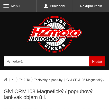
Menu
Přihlášení
Nákupní košík
Hledat
Kufry, zavazadla, nosiče
Textilní zavazadla
Tankvaky
Tankvaky s popruhy
Givi CRM103 Magnetický / pop
Givi CRM103 Magnetický / popruhový
tankvak objem 8 l.