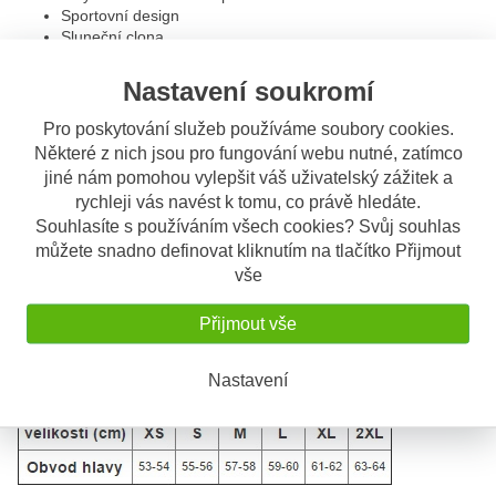
Sportovní design
Sluneční clona
+ tmavé kouřové plexi v balení
Odnímatelný nosní deflektor
Nastavení soukromí
Odnímatelný bradový deflektor
Příprava pro protimlžící folii Pinlock® 70 - není součástí
Pro poskytování služeb používáme soubory cookies.
balení přilby (prodáváno samostatně)
Některé z nich jsou pro fungování webu nutné, zatímco
Plně odnímatelná a pratelná výstelka z prodyšeného
jiné nám pomohou vylepšit váš uživatelský zážitek a
materiálu
rychleji vás navést k tomu, co právě hledáte.
Bezpečnostní zapínání řemínku pomocí mikrometrické
Souhlasíte s používáním všech cookies? Svůj souhlas
přezky
Hmotnost přilby: cca 1500 g
můžete snadno definovat kliknutím na tlačítko Přijmout
Velikosti XS až 2XL
vše
Homologace ECE 22.05.P
Možnost dokoupení náhradních dílů
Přijmout vše
Vak pro přilbu
Nastavení