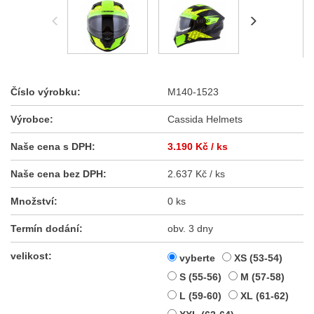
Číslo výrobku:
M140-1523
Výrobce:
Cassida Helmets
Naše cena s DPH:
3.190 Kč
/ ks
Naše cena bez DPH:
2.637 Kč / ks
Množství:
0 ks
Termín dodání:
obv. 3 dny
velikost:
vyberte
XS (53-54)
S (55-56)
M (57-58)
L (59-60)
XL (61-62)