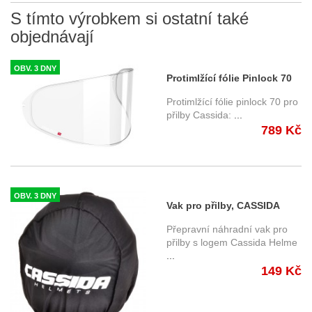
S tímto výrobkem si ostatní také
objednávají
OBV. 3 DNY
Protimlžící fólie Pinlock 70
pro vybrané přilby Cassida
Protimlžící fólie pinlock 70 pro
přilby Cassida:
...
789 Kč
OBV. 3 DNY
Vak pro přilby, CASSIDA
Přepravní náhradní vak pro
přilby s logem Cassida Helme
...
149 Kč