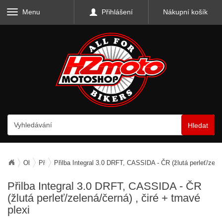
Menu
Přihlášení
Nákupní košík
Hledat
Oblečení
Přilby
Přilba Integral 3.0 DRFT, CASSIDA - ČR (žlutá perleť/zelen
Přilba Integral 3.0 DRFT, CASSIDA - ČR
(žlutá perleť/zelená/černá)
, čiré + tmavé
plexi