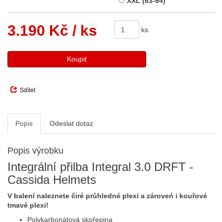
XXL (63-64)
3.190 Kč
/ ks
ks
Koupit
Sdílet
Popis
Odeslat dotaz
Popis výrobku
Integrální přilba Integral 3.0 DRFT -
Cassida Helmets
V balení naleznete čiré průhledné plexi a zároveń i kouřové
tmavé plexi!
Polykarbonátová skořepina