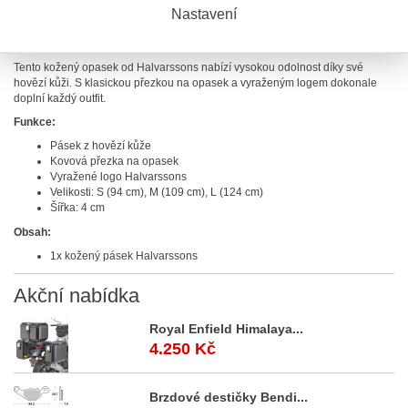
Nastavení
Popis výrobku
Kožený pásek Halvarssons
Tento kožený opasek od Halvarssons nabízí vysokou odolnost díky své
hovězí kůži.
S klasickou přezkou na opasek a vyraženým logem dokonale
doplní každý outfit.
Funkce:
Pásek z hovězí kůže
Kovová přezka na opasek
Vyražené logo Halvarssons
Velikosti: S (94 cm), M (109 cm), L (124 cm)
Šířka: 4 cm
Obsah:
1x kožený pásek Halvarssons
Akční
nabídka
Royal Enfield Himalaya...
4.250 Kč
Brzdové destičky Bendi...