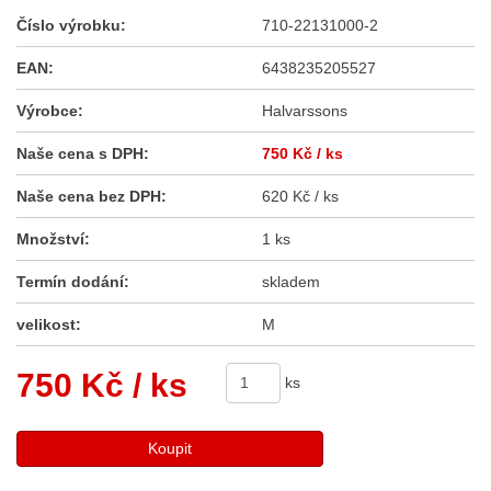
Číslo výrobku:
710-22131000-2
EAN:
6438235205527
Výrobce:
Halvarssons
Naše cena s DPH:
750 Kč
/ ks
Naše cena bez DPH:
620 Kč / ks
Množství:
1 ks
Termín dodání:
skladem
velikost:
M
750 Kč
/ ks
ks
Koupit