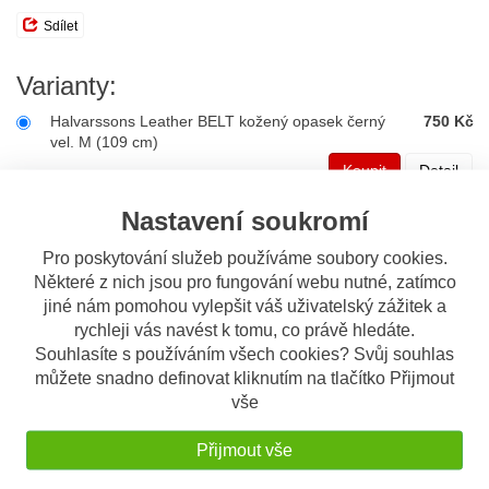
Sdílet
Varianty:
Halvarssons Leather BELT kožený opasek černý
750 Kč
vel. M (109 cm)
Koupit
Detail
Nastavení soukromí
Halvarssons Leather BELT kožený opasek černý
750 Kč
vel. L (124 cm)
Pro poskytování služeb používáme soubory cookies.
Koupit
Detail
Některé z nich jsou pro fungování webu nutné, zatímco
jiné nám pomohou vylepšit váš uživatelský zážitek a
Halvarssons Leather BELT kožený opasek černý
750 Kč
rychleji vás navést k tomu, co právě hledáte.
vel. S (94 cm)
Souhlasíte s používáním všech cookies? Svůj souhlas
Koupit
Detail
můžete snadno definovat kliknutím na tlačítko Přijmout
vše
Přijmout vše
Popis
Odeslat dotaz