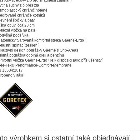
astický strečový zip pro snadnější zapínání
yt na suchý zip přes zip
rmoplastický chránič holeně
tegrované chrániče kotníků
evnění špičky a paty
ška obuvi cca
28 cm
flexní vložka na patě
odyšná podšívka
atomicky tvarovaná komfortní stélka Gaerne-Ergo+
bustní spínací zesílení
kluzivní design podrážky Gaerne s Grip-Areas
olná podrážka odolná oleji a benzínu
mfortní vložka Gaerne-Ergo+ je k dispozici jako příslušenství
re-Tex® Performance-Comfort-Membrane
 13634:2017
robeno v Itálii
to výrobkem si ostatní také objednávají