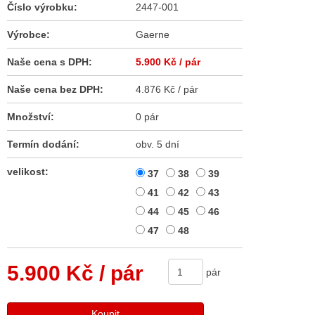
Číslo výrobku:
2447-001
Výrobce:
Gaerne
Naše cena s DPH:
5.900 Kč
/ pár
Naše cena bez DPH:
4.876 Kč / pár
Množství:
0 pár
Termín dodání:
obv. 5 dní
velikost:
37
38
39
41
42
43
44
45
46
47
48
5.900 Kč
/ pár
pár
Koupit