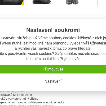
Nastavení soukromí
Odeslat dotaz
skytování služeb používáme soubory cookies. Některé z nich j
výrobku
í webu nutné, zatímco jiné nám pomohou vylepšit váš uživatelsk
a rychleji vás navést k tomu, co právě hledáte.
tické GORE-TEXové motocyklové boty.
íte s používáním všech cookies? Svůj souhlas můžete snadno d
a odolná prémiová bota je ideální na dlouhé túry.
Svršek z celozrnné hovězí kůže
kliknutím na tlačítko Přijmout vše
ce Comfort-Membrane nabízí optimální prodyšnost a absolutní voděodolnost.
Gaer
Comfort-Line má velmi pohodlný střih díky elastickému strečovému zipu a anatomi
Přijmout vše
rne-Ergo+, která ukazuje své přednosti při jízdě i chůzi.
Nastavení
soce kvalitní a odolná hovězí kůže
odyšné a voděodolné
lmi pohodlný střih
lstrovaná Soft-Flex-Zone
roké otvory pro snadný přístup
apka na horní straně hřídele jako vstupní pomůcka