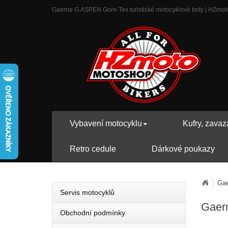
Gaerne G.ASPEN Gore-Tex turistické motocyklové boty | HZmoto -
Vybavení motocyklu
Kufry, zavaz
Retro cedule
Dárkové poukazy
Gae
Servis motocyklů
Gaern
Obchodní podmínky