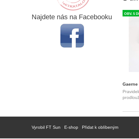
OBV. 5 D
Najdete
nás na Facebooku
Gaerne 
Pravidel
krém n
prodlouží
Vyrobil FT Sun
|
E-shop
|
Přidat k oblíbeným