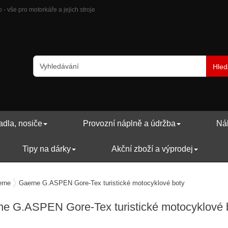
 vše pro motorkáře a jejich stroje
Hled
adla, nosiče
Provozní náplně a údržba
Náh
Tipy na dárky
Akční zboží a výprodej
rne
Gaerne G.ASPEN Gore-Tex turistické motocyklové boty
e G.ASPEN Gore-Tex turistické motocyklové 