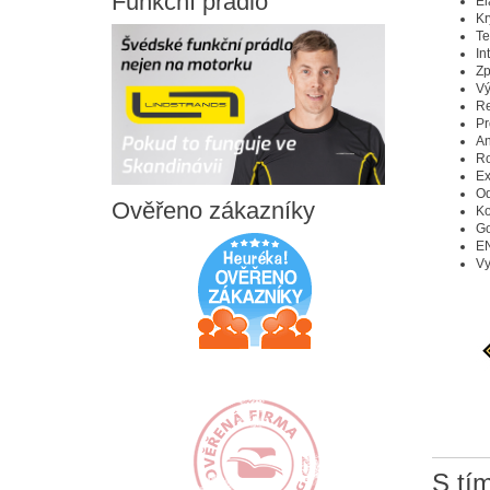
Funkční
prádlo
El
Kr
Te
In
Zp
Vý
Re
Pr
An
Ro
Ex
Od
Ověřeno
zákazníky
Ko
Go
EN
Vy
S tím