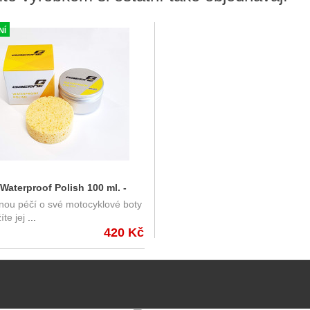
NÍ
Waterproof Polish 100 ml. -
nou péčí o své motocyklové boty
a koženou obuv
te jej
...
420 Kč