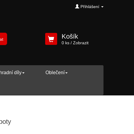
Přihlášení
Košík
at
0 ks
/ Zobrazit
radní díly
Oblečení
boty