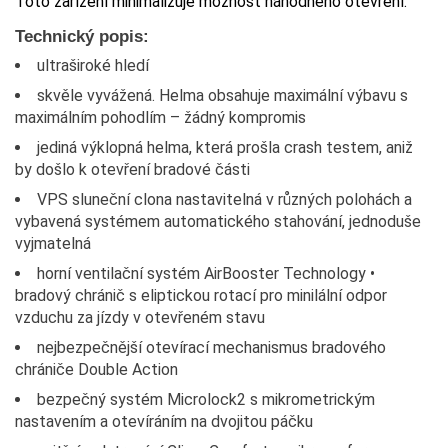
Toto zařízení minimalizuje možnost náhodného otevření.
Technický popis:
ultraširoké hledí
skvěle vyvážená. Helma obsahuje maximální výbavu s
maximálním pohodlím – žádný kompromis
jediná výklopná helma, která prošla crash testem, aniž
by došlo k otevření bradové části
VPS sluneční clona nastavitelná v různých polohách a
vybavená systémem automatického stahování, jednoduše
vyjmatelná
horní ventilační systém AirBooster Technology •
bradový chránič s eliptickou rotací pro minilální odpor
vzduchu za jízdy v otevřeném stavu
nejbezpečnější otevírací mechanismus bradového
chrániče Double Action
bezpečný systém Microlock2 s mikrometrickým
nastavením a otevíráním na dvojitou páčku