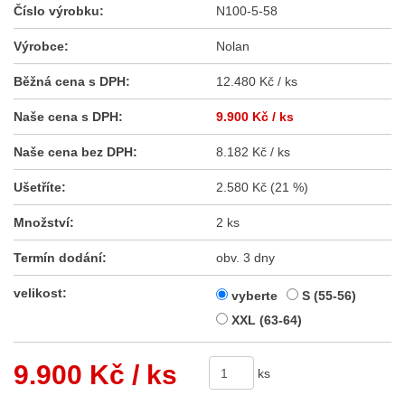
Číslo výrobku:
N100-5-58
Výrobce:
Nolan
Běžná cena s DPH:
12.480 Kč / ks
Naše cena s DPH:
9.900 Kč
/ ks
Naše cena bez DPH:
8.182 Kč / ks
Ušetříte:
2.580 Kč (21 %)
Množství:
2 ks
Termín dodání:
obv. 3 dny
velikost:
vyberte
S (55-56)
XXL (63-64)
9.900 Kč
/ ks
ks