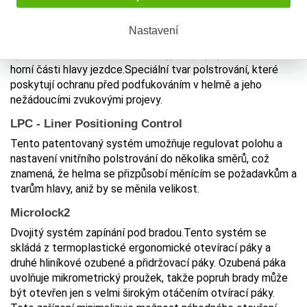
Vnitřní polstrování ClimaComfort
Propracovaná vnitřní polstrování je vyrobeno z mikrovláken
Nastavení
s dvojí hustotou. V kombinaci s horním ventilačním
systémem AirBooster Technology rozptyluje vzduch do
horní části hlavy jezdce.Speciální tvar polstrování, které
poskytují ochranu před podfukováním v helmě a jeho
nežádoucími zvukovými projevy.
LPC - Liner Positioning Control
Tento patentovaný systém umožňuje regulovat polohu a
nastavení vnitřního polstrování do několika směrů, což
znamená, že helma se přizpůsobí měnícím se požadavkům a
tvarům hlavy, aniž by se měnila velikost.
Microlock2
Dvojitý systém zapínání pod bradou.Tento systém se
skládá z termoplastické ergonomické otevírací páky a
druhé hliníkové ozubené a přidržovací páky. Ozubená páka
uvolňuje mikrometrický proužek, takže popruh brady může
být otevřen jen s velmi širokým otáčením otvírací páky.