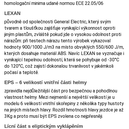
homologační minima udané normou ECE 22.05/06
LEXAN
původně od společnosti General Electric, který svým
tvarem a tloušťkou zajišťuje vynikající výkonnost oproti
jiným plastům, zvláště pokud jde o vysokou odolnost proti
nárazům: při testech nárazu tento výrobek vykazoval
hodnoty 900/1000 J/m3 na místo obvyklých 550/600 J/m,
kterých dosahuje materiál ABS. Navíc LEXAN se vyznačuje i
vynikající tepelnou odolností, která se pohybuje od -30°C
do 120°C, což zajistí dokonalou trvanlivost v jakémkoli
počasí a teplotě.
EPS – 6 velikostí vnitřní části helmy
zpravidla nejdůležitější část pro bezpečnou a pohodlnou
vlastnost helmy. Mezi nejmenší a největší velikostí je u
modelu 6 velikostí vnitřní skořepiny z několika typy hustoty
na jiných místech hlavy. Rozdíl hmotnosti hlavy jezdce je až
3Kg a proto musí být EPS zvolena co nejpřesněji.
Lícní část s eliptickým vyklápěním