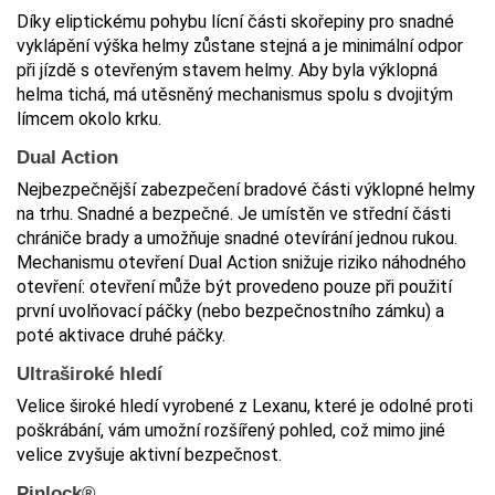
Díky eliptickému pohybu lícní části skořepiny pro snadné
vyklápění výška helmy zůstane stejná a je minimální odpor
při jízdě s otevřeným stavem helmy. Aby byla výklopná
helma tichá, má utěsněný mechanismus spolu s dvojitým
límcem okolo krku.
Dual Action
Nejbezpečnější zabezpečení bradové části výklopné helmy
na trhu. Snadné a bezpečné. Je umístěn ve střední části
chrániče brady a umožňuje snadné otevírání jednou rukou.
Mechanismu otevření Dual Action snižuje riziko náhodného
otevření: otevření může být provedeno pouze při použití
první uvolňovací páčky (nebo bezpečnostního zámku) a
poté aktivace druhé páčky.
Ultraširoké hledí
Velice široké hledí vyrobené z Lexanu, které je odolné proti
poškrábání, vám umožní rozšířený pohled, což mimo jiné
velice zvyšuje aktivní bezpečnost.
Pinlock®