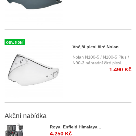
OBV. 5 DNÍ
Vnější plexi čiré Nolan
N100-5/N90-3
Nolan N100-5 / N100-5 Plus /
N90-3 náhradní čiré plexi.
...
1.490 Kč
Akční
nabídka
Royal Enfield Himalaya...
4.250 Kč