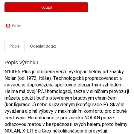
Koupit
Sdílet
Popis
Odeslat dotaz
Popis výrobku
N100-5 Plus je oblíbená verze výklopné helmy od značky
Nolan (od 1972, Itálie). Technologická propracovanost a
inovace je doprovázena sportovně elegantním vzhledem.
Helma má dvojí P/J homologaci, takže v silničním provozu ji
můžete použít buď s otevřeným bradovým chráničem
(konfigurace J) nebo s uzavřeným (konfigurace P). Skvěle
vyvážená a plná výbavy v maximálním komfortu pro dlouhé
cestování. Homologace je pro značku NOLAN pouze
odrazovou metou v bezpečnosti svých helem, proto helmy
NOLAN, X-LITE a Grex několikanásobně převyšují