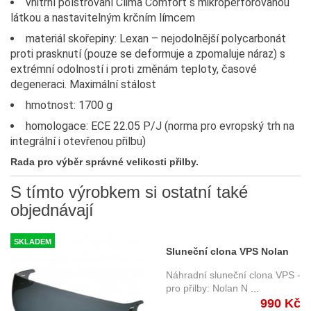
vnitřní polstrování Clima Comfort s mikroperforovanou
látkou a nastavitelným krčním límcem
materiál skořepiny: Lexan – nejodolnější polycarbonát
proti prasknutí (pouze se deformuje a zpomaluje náraz) s
extrémní odolností i proti změnám teploty, časové
degeneraci. Maximální stálost
hmotnost: 1700 g
homologace: ECE 22.05 P/J (norma pro evropský trh na
integrální i otevřenou přilbu)
Rada pro výběr správné velikosti přilby
.
S tímto výrobkem si ostatní také
objednávají
SKLADEM
Sluneční clona VPS Nolan
N44/N70/N100-5/N87/N70-
Náhradní sluneční clona VPS -
2/N44/N40
pro přilby: Nolan N
...
990 Kč