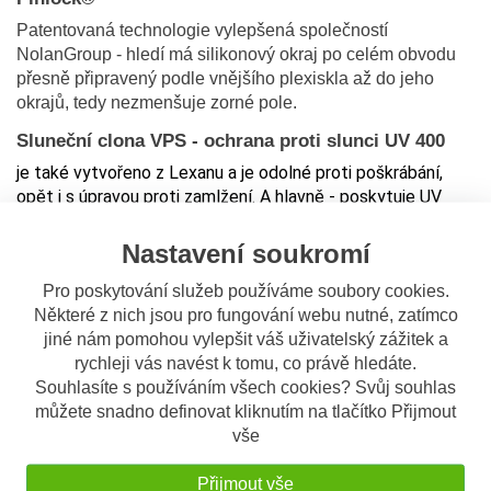
Patentovaná technologie vylepšená společností
NolanGroup - hledí má silikonový okraj po celém obvodu
přesně připravený podle vnějšího plexiskla až do jeho
okrajů, tedy nezmenšuje zorné pole.
Sluneční clona VPS - ochrana proti slunci UV 400
je také vytvořeno z Lexanu a je odolné proti poškrábání,
opět i s úpravou proti zamlžení. A hlavně - poskytuje UV
ochranu až 400 nanometrů. Lze snadno sundat. Má
patentovaný polohovací systém s automatickým
Nastavení soukromí
uzavíracím mechanismem.
Pro poskytování služeb používáme soubory cookies.
Lícnice
Některé z nich jsou pro fungování webu nutné, zatímco
Vnitřní pěnová vycpávka lícnic je navržena tak, aby
jiné nám pomohou vylepšit váš uživatelský zážitek a
poskytovala rovnoměrný tlak a konzistentní výkon v
rychleji vás navést k tomu, co právě hledáte.
průběhu času. Podšívka na vnitřní stranu lícnic na
Souhlasíte s používáním všech cookies? Svůj souhlas
polystyrenové straně umožňuje přesnější instalaci lícnic.
můžete snadno definovat kliknutím na tlačítko Přijmout
Lze ji snadno vyjmout, robustní upínací piny a praním se
vše
nezmění její vlastnosti.
Přijmout vše