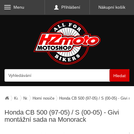
Menu
Přihlášení
Nákupní košík
Hledat
Kufry, zavazadla, nosiče
Nosiče zavazadel
Horní nosiče
Honda CB 500 (97-05) / S (00-05) - Givi 
Honda CB 500 (97-05) / S (00-05) - Givi
montážní sada na Monorack