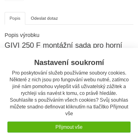
Popis
Odeslat dotaz
Popis výrobku
GIVI 250 F montážní sada pro horní
kufr
Nastavení soukromí
Montážní sada pro horní kufr
Pro uchycení kufru potřebujete ještě plotnu podle typu kufru
Pro poskytování služeb používáme soubory cookies.
Plotnu M2 (hliníková) nebo M3 (plastová) pro kufry řady
Některé z nich jsou pro fungování webu nutné, zatímco
MONOKEY
(E 52 Maxia, V 46)
jiné nám pomohou vylepšit váš uživatelský zážitek a
Plotnu MM (hliníková) pro kufry řady
MONOLOCK
(E 260
Micro, E 30 Tour, E 340 Vision, E 370, E 470 Simply)
rychleji vás navést k tomu, co právě hledáte.
POZOR !!! Pokud máte kufr s vlastní plotnou (čili
Souhlasíte s používáním všech cookies? Svůj souhlas
MONOLOCK), stejně při použití montážní sady potřebujete
můžete snadno definovat kliknutím na tlačítko Přijmout
plotnu MM. Plotnu dodávanou s kufrem uplatníte pouze v
vše
případě, že motocykl již má nějaký zadní nosič (např. skútry
nebo endura)
Přijmout vše
Ilustrační foto