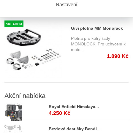
S tímto výrobkem si ostatní také
Nastavení
objednávají
SKLADEM
Givi plotna MM Monorack
pro kufry Givi řady
Plotna pro kufry řady
MONOLOCK
MONOLOCK. Pro uchycení k
moto
...
1.890 Kč
Akční
nabídka
Royal Enfield Himalaya...
4.250 Kč
Brzdové destičky Bendi...