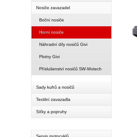
Nosiče zavazadel
Boční nosiče
Horní nosiče
Náhradní díly nosičů Givi
Plotny Givi
Příslušenství nosičů SW-Motech
Sady kufrů a nosičů
Textilní zavazadla
Síťky a popruhy
Servis motocyklů