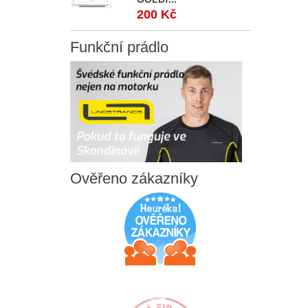
200 Kč
Funkční
prádlo
Ověřeno
zákazníky