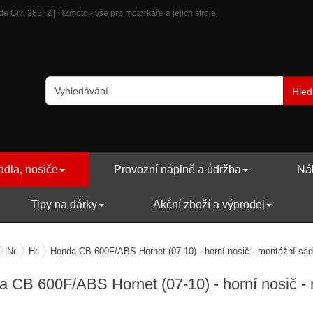
 Givi 263FZ | HZmoto - vše pro motorkáře a jejich stroje
Hled
adla, nosiče
Provozní náplně a údržba
Náh
Tipy na dárky
Akční zboží a výprodej
ry, zavazadla, nosiče
Nosiče zavazadel
Horní nosiče
Honda CB 600F/ABS Hornet (07-10) - horní nosič - montážní sa
 CB 600F/ABS Hornet (07-10) - horní nosič -