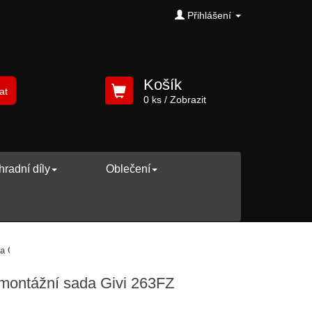
Přihlášení
Košík
at
0 ks
/ Zobrazit
radní díly
Oblečení
da Givi 263FZ
 montážní sada Givi 263FZ