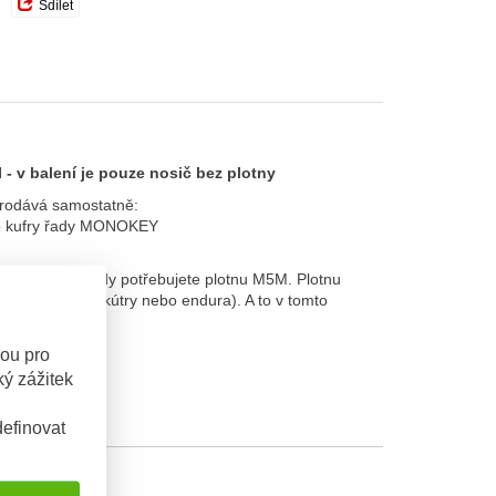
Sdílet
- v balení je pouze nosič bez plotny
 prodává samostatně:
pro kufry řady MONOKEY
ití montážní sady potřebujete plotnu M5M. Plotnu
nosič (např. skútry nebo endura). A to v tomto
sou pro
.
ý zážitek
efinovat