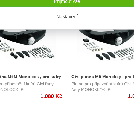
Přijmout vše
M
SKLADEM
Nastavení
otna M5M Monolock , pro kufry
Givi plotna M5 Monokey , pro 
ro připevnění kufrů Givi řady
Plotna pro připevnění kufrů Givi 
dy Monolock
GIVI řady Monokey
ONOLOCK. Pr
...
řady MONOKEY®. Pr
...
1.080 Kč
1.