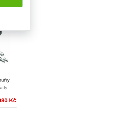
kufry
řady
080 Kč