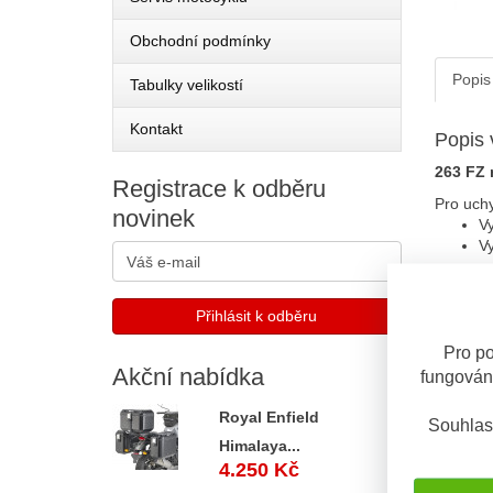
Obchodní podmínky
Popis
Tabulky velikostí
Kontakt
Popis 
263 FZ 
Registrace
k odběru
Pro uchy
novinek
Vy
V
POZOR !!
dodávano
případě 
Pro po
Poznámk
Akční
nabídka
fungován
Royal Enfield
Mon
Souhlas
Himalaya...
S tím
4.250 Kč