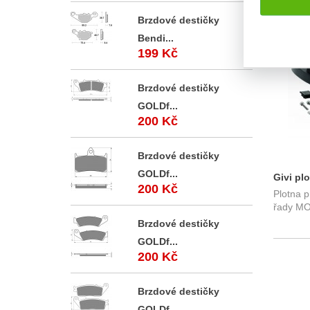
Brzdové destičky
SKLADE
Bendi...
199 Kč
Brzdové destičky
GOLDf...
200 Kč
Brzdové destičky
GOLDf...
Givi pl
200 Kč
Plotna p
GIVI řa
řady M
Brzdové destičky
GOLDf...
200 Kč
Brzdové destičky
GOLDf...