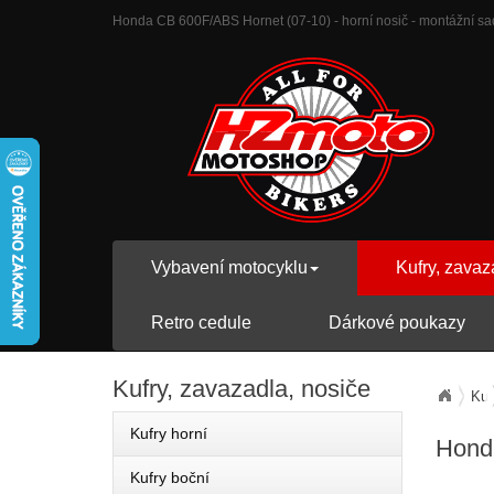
Honda CB 600F/ABS Hornet (07-10) - horní nosič - montážní sada
Vybavení motocyklu
Kufry, zavaz
Retro cedule
Dárkové poukazy
Kufry,
zavazadla, nosiče
Kuf
Kufry horní
Honda
Kufry boční