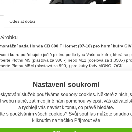
Odeslat dotaz
výrobku
montážní sada Honda CB 600 F Hornet (07-10) pro horní kufry GIVI 
cení kufru potřebujete ještě plotnu podle typu Vašeho kufru, která se
berte Plotnu M5 (plastová za 990,-) nebo M11 (ocelová za 1.350,-) 
yberte Plotnu M5M (plastová za 990,-) pro kufry řady MONOLOCK
! Pokud máte kufr s vlastní plotnou (čili MONOLOCK), stejně při použ
u s kufrem uplatníte pouze v případě, že motocykl již má nějaký zadní 
Nastavení soukromí
není.
skytování služeb používáme soubory cookies. Některé z nich j
a: Na plotnu M11 nelze dodatečně montovat kontakt brzdového světla
í webu nutné, zatímco jiné nám pomohou vylepšit váš uživatelsk
a rychleji vás navést k tomu, co právě hledáte.
tážní návod
íte s používáním všech cookies? Svůj souhlas můžete snadno d
kliknutím na tlačítko Přijmout vše
to výrobkem si ostatní také objednávají