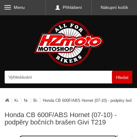
Menu
Přihlášení
Nákupní košík
Hledat
Kufry, zavazadla, nosiče
Nosiče zavazadel
Boční nosiče
Honda CB 600F/ABS Hornet (07-10) - podpěry bočníc
Honda CB 600F/ABS Hornet (07-10) -
podpěry bočních brašen Givi T219