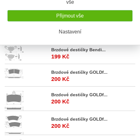
vše
Akční
nabídka
Přijmout vše
Royal Enfield Himalaya...
Nastavení
4.250 Kč
Brzdové destičky Bendi...
199 Kč
Brzdové destičky GOLDf...
200 Kč
Brzdové destičky GOLDf...
200 Kč
Brzdové destičky GOLDf...
200 Kč