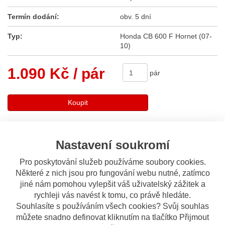
Termín dodání:
obv. 5 dní
Typ:
Honda CB 600 F Hornet (07-
10)
1.090 Kč
/ pár
pár
Koupit
Sdílet
Nastavení soukromí
Pro poskytování služeb používáme soubory cookies.
Popis
Odeslat dotaz
Některé z nich jsou pro fungování webu nutné, zatímco
jiné nám pomohou vylepšit váš uživatelský zážitek a
Popis výrobku
rychleji vás navést k tomu, co právě hledáte.
Souhlasíte s používáním všech cookies? Svůj souhlas
T 219 podpěry brašen Honda CB 600 F
můžete snadno definovat kliknutím na tlačítko Přijmout
Hornet (07-10), černé