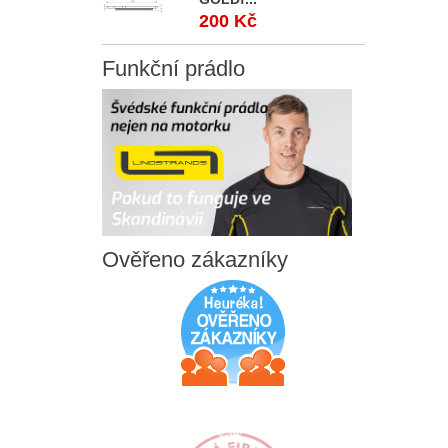
200 Kč
Funkční
prádlo
Ověřeno
zákazníky