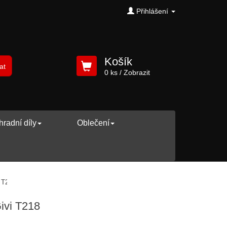
Přihlášení
Košík
at
0 ks
/ Zobrazit
radní díly
Oblečení
 T218
ivi T218