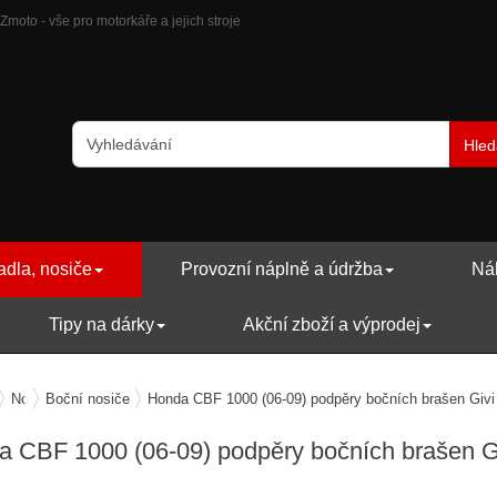
oto - vše pro motorkáře a jejich stroje
Hled
adla, nosiče
Provozní náplně a údržba
Náh
Tipy na dárky
Akční zboží a výprodej
ry, zavazadla, nosiče
Nosiče zavazadel
Boční nosiče
Honda CBF 1000 (06-09) podpěry bočních brašen Givi
 CBF 1000 (06-09) podpěry bočních brašen G