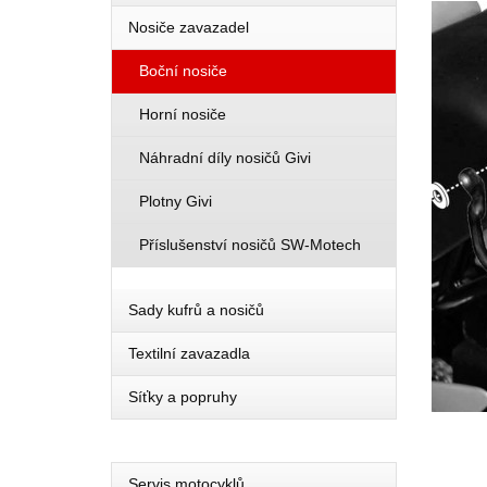
Nosiče zavazadel
Boční nosiče
Horní nosiče
Náhradní díly nosičů Givi
Plotny Givi
Příslušenství nosičů SW-Motech
Sady kufrů a nosičů
Textilní zavazadla
Síťky a popruhy
Servis motocyklů