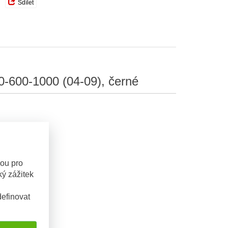
Sdílet
0-600-1000 (04-09), černé
sou pro
ý zážitek
efinovat