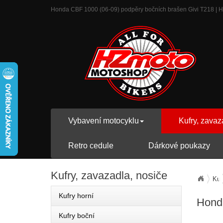
Honda CBF 1000 (06-09) podpěry bočních brašen Givi T218 | HZm
Vybavení motocyklu
Kufry, zavaz
Retro cedule
Dárkové poukazy
Kufry,
zavazadla, nosiče
Kuf
Kufry horní
Honda
Kufry boční