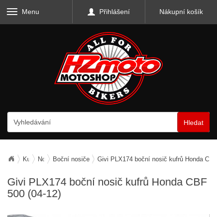
Menu
Přihlášení
Nákupní košík
Hledat
Kufry, zavazadla, nosiče
Nosiče zavazadel
Boční nosiče
Givi PLX174 boční nosič kufrů Honda CBF
Givi PLX174 boční nosič kufrů Honda CBF
500 (04-12)