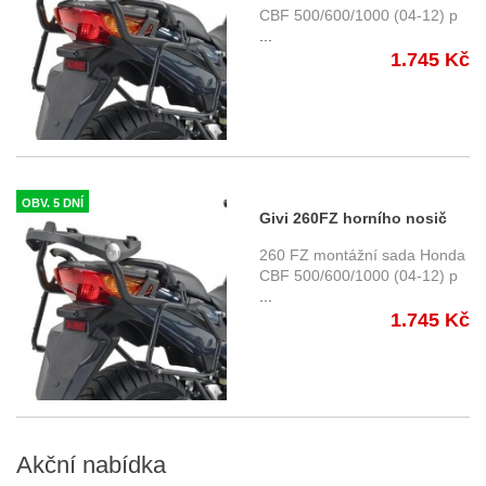
CBF 500/600/1000 (04-12) p
...
1.745 Kč
OBV. 5 DNÍ
Givi 260FZ horního nosič
Honda CBF 600 S / N (04-12)
260 FZ montážní sada Honda
CBF 500/600/1000 (04-12) p
...
1.745 Kč
Akční
nabídka