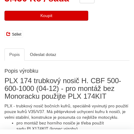
Koupit
Sdílet
Popis
Odeslat dotaz
Popis výrobku
PLX 174 trubkový nosič H. CBF 500-
600-1000 (04-12) - pro montáž bez
Monoracku použijte PLX 174KIT
PLX - trubkový nosič bočních kufrů, speciálně vyvinutý pro použití
pouze kufrů V35/V37. Má pětiprvkové uchycení kufru k nosiči, je
velmi stabilní, konstrukce je posunuta co nejblíže motocyklu.
pro montáž bez horního nosiče je třeba použít
sadu
PLX174KIT (konec výroby)