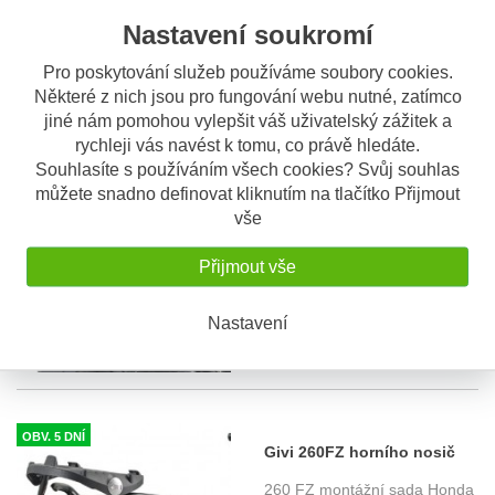
Montážní návod
Nastavení soukromí
Pro poskytování služeb používáme soubory cookies.
S tímto výrobkem si ostatní také
Některé z nich jsou pro fungování webu nutné, zatímco
objednávají
jiné nám pomohou vylepšit váš uživatelský zážitek a
rychleji vás navést k tomu, co právě hledáte.
Souhlasíte s používáním všech cookies? Svůj souhlas
OBV. 5 DNÍ
Givi 260FZ horního nosič
můžete snadno definovat kliknutím na tlačítko Přijmout
Honda CBF 1000 (06-09)
vše
260 FZ montážní sada Honda
CBF 500/600/1000 (04-09) p
Přijmout vše
...
1.745 Kč
Nastavení
OBV. 5 DNÍ
Givi 260FZ horního nosič
Honda CBF 500 (04-12)
260 FZ montážní sada Honda