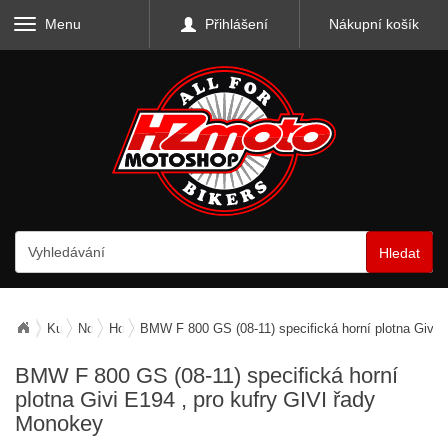
Menu
Přihlášení
Nákupní košík
Hledat
Kufry, zavazadla, nosiče
Nosiče zavazadel
Horní nosiče
BMW F 800 GS (08-11) specifická horní plotna Givi 
BMW F 800 GS (08-11) specifická horní
plotna Givi E194
, pro kufry GIVI řady
Monokey