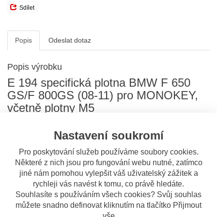
Sdílet
Popis
Odeslat dotaz
Popis výrobku
E 194 specifická plotna BMW F 650
GS/F 800GS (08-11) pro MONOKEY,
včetně plotny M5
E 194
lze
kombinovat s montáží bočních nosičů PL 690.
Nastavení soukromí
Pro poskytování služeb používáme soubory cookies.
Montážní návod
Některé z nich jsou pro fungování webu nutné, zatímco
jiné nám pomohou vylepšit váš uživatelský zážitek a
S tímto výrobkem si ostatní také
rychleji vás navést k tomu, co právě hledáte.
objednávají
Souhlasíte s používáním všech cookies? Svůj souhlas
můžete snadno definovat kliknutím na tlačítko Přijmout
vše
OBV. 3 DNY