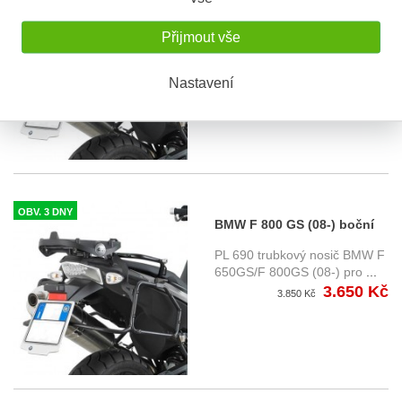
BMW F 650 GS (08-11) boční
nosič Givi PL690
Přijmout vše
PL 690 trubkový nosič BMW F
650GS/F 800GS (08-11) pro
...
Nastavení
3.650 Kč
3.850 Kč
OBV. 3 DNY
BMW F 800 GS (08-) boční
nosič Givi PL690
PL 690 trubkový nosič BMW F
650GS/F 800GS (08-) pro
...
3.650 Kč
3.850 Kč