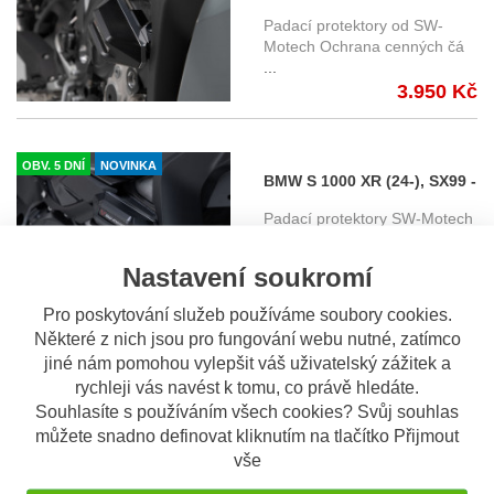
2X99 - padací protektory
Padací protektory od SW-
SW-Motech
Motech Ochrana cenných čá
...
STP.07.590.11000/B
3.950 Kč
OBV. 5 DNÍ
NOVINKA
BMW S 1000 XR (24-), SX99 -
padací protektory SW-
Padací protektory SW-Motech
Motech STP.07.590.11001/B
Rámové nárazové podložky
...
3.950 Kč
Nastavení soukromí
Pro poskytování služeb používáme soubory cookies.
Některé z nich jsou pro fungování webu nutné, zatímco
OBV. 5 DNÍ
jiné nám pomohou vylepšit váš uživatelský zážitek a
Ducati 848 Streetfighter
rychleji vás navést k tomu, co právě hledáte.
(11-) - padací protektory
Souhlasíte s používáním všech cookies? Svůj souhlas
Kompletní sada sliderů (1pár)
SW-Motech
a montážního kitu. Och
...
můžete snadno definovat kliknutím na tlačítko Přijmout
2.922 Kč
vše