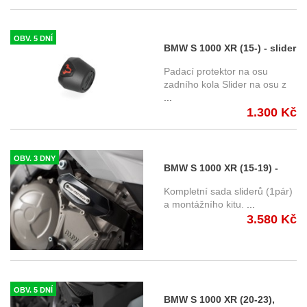
OBV. 5 DNÍ
BMW S 1000 XR (15-) - slider
na zadní osu SW-Motech
Padací protektor na osu
STP.07.176.11100/B
zadního kola Slider na osu z
...
1.300 Kč
OBV. 3 DNY
BMW S 1000 XR (15-19) -
padací protektory SW-
Kompletní sada sliderů (1pár)
Motech STP.07.590.10800/B
a montážního kitu.
...
3.580 Kč
OBV. 5 DNÍ
BMW S 1000 XR (20-23),