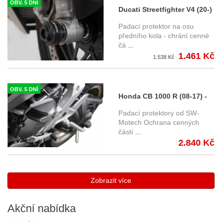
OBV. 5 DNÍ
Ducati Streetfighter V4 (20-)
- protektory na přední osu
Padací protektor na osu
kola - SW-Motech
předního kola - chrání cenné
čá
...
1.461 Kč
1.538 Kč
OBV. 5 DNÍ
Honda CB 1000 R (08-17) -
padací protektory SW-
Padací protektory od SW-
Motech
Motech Ochrana cenných
částí
...
2.840 Kč
Zobrazit více
Akční
nabídka