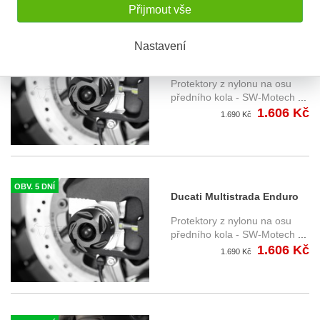
Přijmout vše
Nastavení
OBV. 5 DNÍ
Ducati Multistrada 950 / S
(17-) - protektory na osu
Protektory z nylonu na osu
předního kola, SW-Motech
předního kola - SW-Motech
...
1.606 Kč
1.690 Kč
OBV. 5 DNÍ
Ducati Multistrada Enduro
(16-) - protektory na osu
Protektory z nylonu na osu
předního kola, SW-Motech
předního kola - SW-Motech
...
1.606 Kč
1.690 Kč