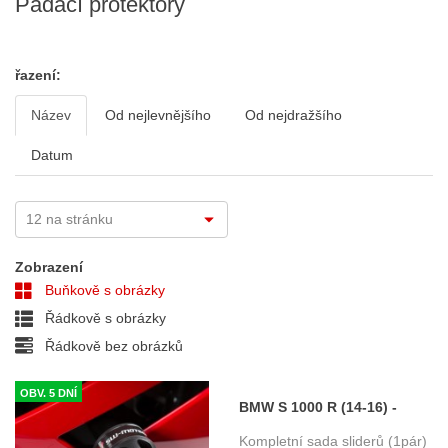
Padací protektory
řazení:
Název
Od nejlevnějšího
Od nejdražšího
Datum
Zobrazení
Buňkově s obrázky
Řádkově s obrázky
Řádkově bez obrázků
OBV. 5 DNÍ
BMW S 1000 R (14-16) -
padací protektory SW-
Kompletní sada sliderů (1pár)