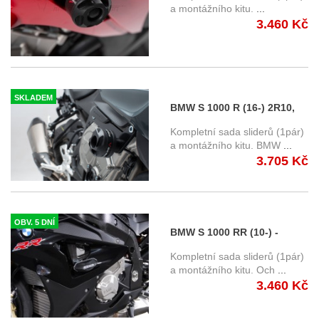
Motech
a montážního kitu.
...
3.460 Kč
SKLADEM
BMW S 1000 R (16-) 2R10,
K47 - padací protektory SW-
Kompletní sada sliderů (1pár)
Motech STP.07.865.10000/B
a montážního kitu. BMW
...
3.705 Kč
OBV. 5 DNÍ
BMW S 1000 RR (10-) -
padací protektory SW-
Kompletní sada sliderů (1pár)
Motech
a montážního kitu. Och
...
3.460 Kč