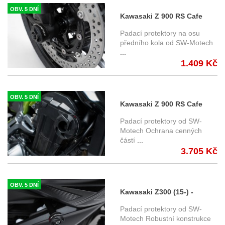
OBV. 5 DNÍ
Kawasaki Z 900 RS Cafe
(18-) - padací protektory na
Padací protektory na osu
osu předního kola, SW-
předního kola od SW-Motech
...
Motech
1.409 Kč
OBV. 5 DNÍ
Kawasaki Z 900 RS Cafe
(18-) - padací protektory
Padací protektory od SW-
SW-Motech
Motech Ochrana cenných
částí
...
3.705 Kč
OBV. 5 DNÍ
Kawasaki Z300 (15-) -
padací protektory SW-
Padací protektory od SW-
Motech, STP.07.590.10700/B
Motech Robustní konstrukce