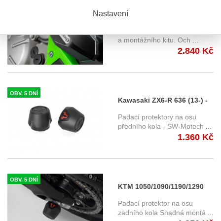
OBV. 5 DNÍ
Nastavení
Kawasaki ZX-6R 636 (13-) -
padací protektory SW-
Kompletní sada sliderů (1pár)
Motech
a montážního kitu. Och
...
2.840 Kč
OBV. 5 DNÍ
Kawasaki ZX6-R 636 (13-) -
slidery na přední osu SW-
Padací protektory na osu
Motech
předního kola - SW-Motech
...
1.360 Kč
OBV. 5 DNÍ
KTM 1050/1090/1190/1290
Adventure / R, S, T (13-) -
Padací protektor na osu
slidery na zadní osu SW-
zadního kola Snadná montá
...