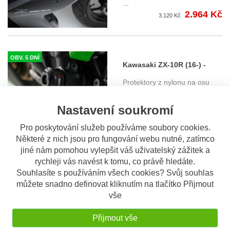
...
2.964 Kč
3.120 Kč
OBV. 5 DNÍ
Kawasaki ZX-10R (16-) -
protektory na osu předního
Protektory z nylonu na osu
kola, SW-Motech
předního kola - SW-Motech
...
1.024 Kč
Nastavení soukromí
Pro poskytování služeb používáme soubory cookies.
Některé z nich jsou pro fungování webu nutné, zatímco
OBV. 5 DNÍ
jiné nám pomohou vylepšit váš uživatelský zážitek a
Kawasaki ZX-10R Ninja (11-)
rychleji vás navést k tomu, co právě hledáte.
- padací protektory, SW-
Kompletní sada sliderů (1pár)
Souhlasíte s používáním všech cookies? Svůj souhlas
Motech
a montážního kitu. Och
...
můžete snadno definovat kliknutím na tlačítko Přijmout
2.717 Kč
vše
2.860 Kč
Přijmout vše