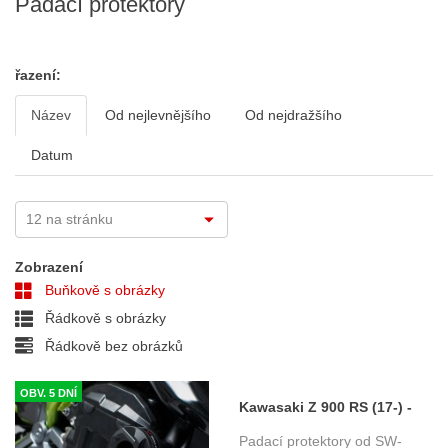
Padací protektory
řazení:
Název
Od nejlevnějšího
Od nejdražšího
Datum
Zobrazení
Buňkově s obrázky
Řádkově s obrázky
Řádkově bez obrázků
OBV. 5 DNÍ
Kawasaki Z 900 RS (17-) -
padací protektory SW-
Padací protektory od SW-