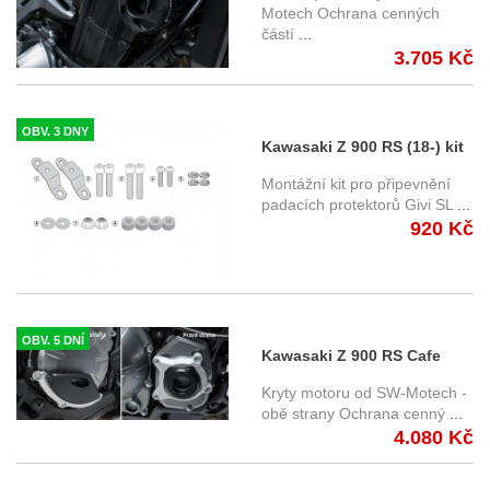
Motech
Motech Ochrana cenných
částí
...
3.705 Kč
OBV. 3 DNY
Kawasaki Z 900 RS (18-) kit
pro montáž padacích
Montážní kit pro připevnění
protektorů SLD4124KIT
padacích protektorů Givi SL
...
920 Kč
OBV. 5 DNÍ
Kawasaki Z 900 RS Cafe
(18-) - kryty motoru, SW-
Kryty motoru od SW-Motech -
Motech
obě strany Ochrana cenný
...
4.080 Kč