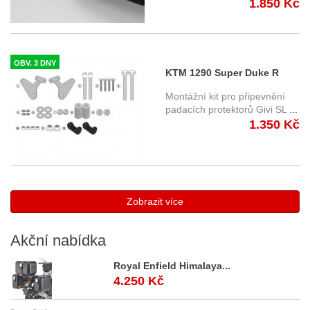
1.850 Kč
Motech
OBV. 3 DNY
KTM 1290 Super Duke R
(17-) kit pro montáž
Montážní kit pro připevnění
padacích protektorů
padacích protektorů Givi SL
...
1.350 Kč
SLD7709KIT
Zobrazit více
Akční
nabídka
Royal Enfield Himalaya...
4.250 Kč