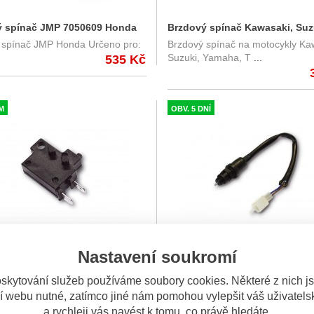
ý spínač JMP 7050609 Honda
Brzdový spínač Kawasaki, Suz
 spínač JMP Honda Určeno pro:
Brzdový spínač na motocykly Ka
Yamaha, Triumph
Suzuki, Yamaha, T
...
535 Kč
M
OBV. 5 DNÍ
Nastavení soukromí
 spínač přední Honda,
Brzdový spínač přední Kawasa
skytování služeb používáme soubory cookies. Některé z nich j
 spínač přední na motocykly
Přední brzdový spínač na vybra
í webu nutné, zatímco jiné nám pomohou vylepšit váš uživatelsk
, HONDA
modely Kawasaki Určen
...
a rychleji vás navést k tomu, co právě hledáte.
330 Kč