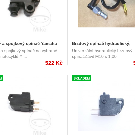
 a spojkový spínač Yamaha
Brzdový spínač hydraulický,
 a spojkový spínač na vybrané
Univerzální hydraulický brzdový
univerzální M10 x 1,00
motocyklů Y
...
spínačZávit M10 x 1,00
522 Kč
M
SKLADEM