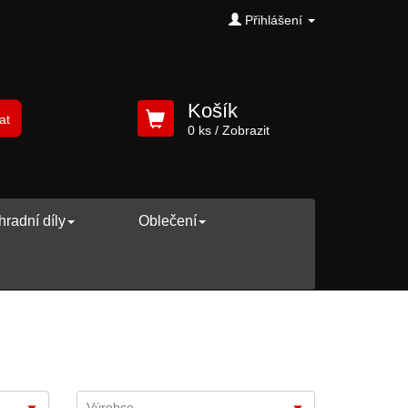
Přihlášení
Košík
at
0 ks
/ Zobrazit
radní díly
Oblečení