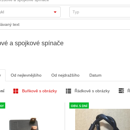
vé a spojkové spínače
v
Od nejlevnějšího
Od nejdražšího
Datum
ní
Buňkově s obrázky
Řádkově s obrázky
Ř
DNY
OBV. 5 DNÍ