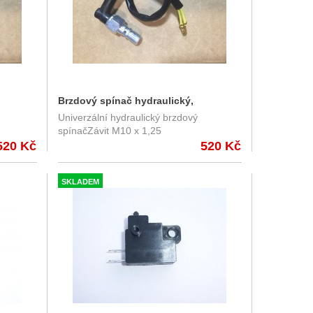
Brzdový spínač hydraulický,
Univerzální hydraulický brzdový
univerzální M10 x 1,25
spínačZávit M10 x 1,25
520 Kč
520 Kč
SKLADEM