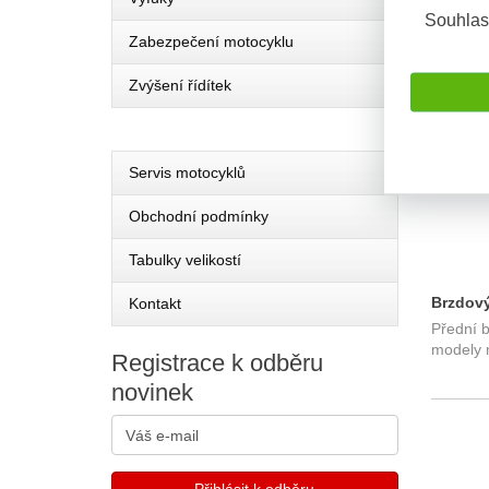
Souhlas
Zabezpečení motocyklu
SKLADE
Zvýšení řídítek
Servis motocyklů
Obchodní podmínky
Tabulky velikostí
Brzdový
Kontakt
Přední 
Kawasa
modely 
Registrace
k odběru
novinek