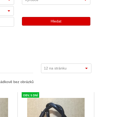
ádkově bez obrázků
OBV. 5 DNÍ