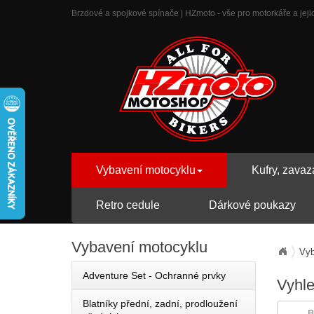
Brzdové a spojkové spínače | HZmoto - vše pro motorkáře a jejic
Vybavení motocyklu
Kufry, zavaz
Retro cedule
Dárkové poukazy
Vybavení
motocyklu
Vyb
Adventure Set - Ochranné prvky
Vyhl
Blatníky přední, zadní, prodloužení