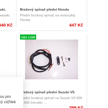
uki,
Brzdový spínač přední Honda
wasaki,
Přední brzdový spínač na motocykly
Honda
340 Kč
447 Kč
OBV. 5 DNÍ
ki
Brzdový spínač přední Suzuki VS
sou pro
né
Přední brzdový spínač na Suzuki VS 800
Intruder
ý zážitek
/ 1400 Intruder
...
290 Kč
299 Kč