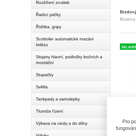
Rozšíření zrcátek
Brzdov
Řadící páčky
Brzdový
Řídítka, gripy
Scottoiler automatické mazání
řetězu
SKLADE
Stojany hlavní, podložky bočních a
montážní
Stupačky
Světla
Tankpady a samolepky
Tlumiče řízení
Brzdový
Pro po
Výbava na cesty a do dílny
Brzdový
Yamaha
fungován
YAMAHA
Výfuky