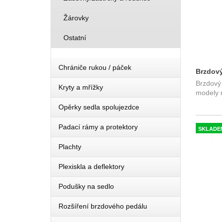
Žárovky
Ostatní
Chrániče rukou / páček
Brzdový
Brzdový
Kryty a mřížky
modely 
Opěrky sedla spolujezdce
Padací rámy a protektory
SKLADE
Plachty
Plexiskla a deflektory
Podušky na sedlo
Rozšíření brzdového pedálu