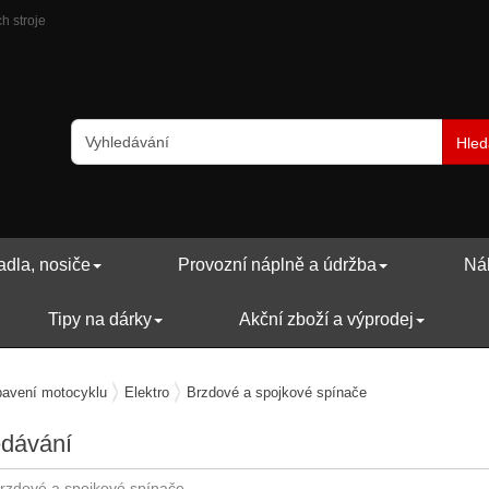
h stroje
Hled
adla, nosiče
Provozní náplně a údržba
Náh
Tipy na dárky
Akční zboží a výprodej
avení motocyklu
Elektro
Brzdové a spojkové spínače
edávání