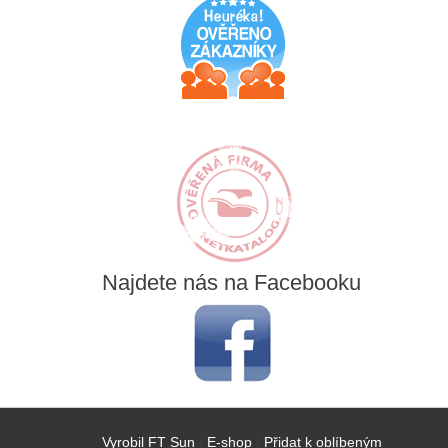
Najdete
nás na Facebooku
Vyrobil FT Sun
|
E-shop
|
Přidat k oblíbeným