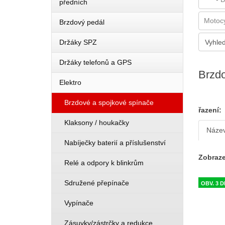
předních
Brzdový pedál
Držáky SPZ
Držáky telefonů a GPS
Brzdo
Elektro
Brzdové a spojkové spínače
řazení:
Klaksony / houkačky
Náze
Nabíječky baterií a příslušenství
Zobraze
Relé a odpory k blinkrům
Sdružené přepínače
OBV. 3 
Vypínače
Zásuvky/zástrčky a redukce