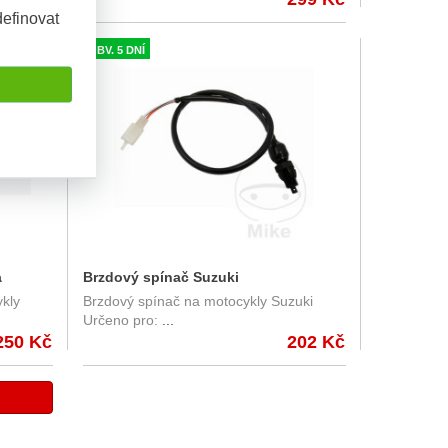
efinovat
OBV. 5 DNÍ
a
Brzdový spínač Suzuki
kly
Brzdový spínač na motocykly Suzuki
Určeno pro:
...
250 Kč
202 Kč