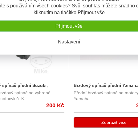
íte s používáním všech cookies? Svůj souhlas můžete snadno d
kliknutím na tlačítko Přijmout vše
M
OBV. 5 DNÍ
Přijmout vše
Nastavení
 spínač přední Suzuki,
Brzdový spínač přední Yamah
brzdový spínač na vybrané
Přední brzdový spínač na motocy
ki, Peugeot
motocyklů: K
...
Yamaha
200 Kč
Zobrazit více