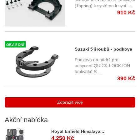
SW-Motech
(Topring) k systému k syst
...
910 Kč
OBV. 5 DNÍ
Suzuki 5 šroubů - podkova
QUICK-LOCK ION, SW-
Podkova na nádrž pro
Motech
uchycení QUICK-LOCK ION
tankvaků S
...
390 Kč
Zobrazit více
Akční
nabídka
Royal Enfield Himalaya...
4.250 Kč