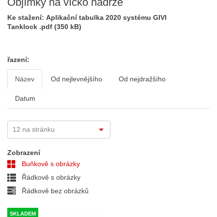
Objímky na víčko nádrže
Ke stažení:
Aplikační tabulka 2020 systému GIVI
Tanklock
.pdf (350 kB)
řazení:
Název
Od nejlevnějšího
Od nejdražšího
Datum
Zobrazení
Buňkově s obrázky
Řádkově s obrázky
Řádkově bez obrázků
SKLADEM