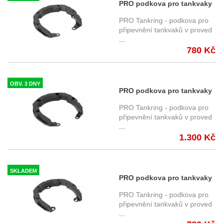
PRO podkova pro tankvaky
SW-Motech PRO
PRO Tankring - podkova pro
TRT.00.787.17500/B Aprilia
připevnění tankvaků v proved
...
vybrané modely
780 Kč
OBV. 3 DNY
PRO podkova pro tankvaky
SW-Motech PRO
PRO Tankring - podkova pro
TRT.00.787.21700/B Harley-
připevnění tankvaků v proved
...
Davidson Pan America
1.300 Kč
(RA1250) (21-22), RA1
SKLADEM
PRO podkova pro tankvaky
SW-Motech PRO
PRO Tankring - podkova pro
TRT.00.787.30501/B ,
připevnění tankvaků v proved
...
vybrané modely Yamaha,