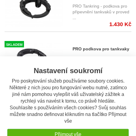
SW-Motech PRO
PRO Tankring - podkova pro
TRT.00.787.31100/B
připevnění tankvaků v proved
...
1.430 Kč
SKLADEM
PRO podkova pro tankvaky
SW-Motech PRO
PRO Tankring - podkova pro
TRT.00.787.31200/B
připevnění tankvaků v proved
Nastavení soukromí
...
Kawasaki Z 650 / Ninja 650
1.560 Kč
(16-)
Pro poskytování služeb používáme soubory cookies.
Některé z nich jsou pro fungování webu nutné, zatímco
jiné nám pomohou vylepšit váš uživatelský zážitek a
SKLADEM
rychleji vás navést k tomu, co právě hledáte.
PRO podkova pro tankvaky
Souhlasíte s používáním všech cookies? Svůj souhlas
SW-Motech PRO
PRO Tankring - podkova pro
můžete snadno definovat kliknutím na tlačítko Přijmout
TRT.00.787.31701/B vybrané
připevnění tankvaků v proved
vše
...
Yamaha modely
1.430 Kč
Přijmout vše