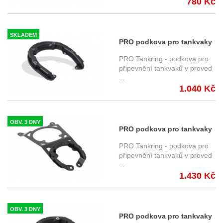
780 Kč
Benelli
SKLADEM
PRO podkova pro tankvaky
SW-Motech PRO
PRO Tankring - podkova pro
TRT.00.787.30800/B ,
připevnění tankvaků v proved
...
vybrané modely Yamaha
1.040 Kč
OBV. 3 DNY
PRO podkova pro tankvaky
SW-Motech PRO
PRO Tankring - podkova pro
TRT.00.787.30900/B ,
připevnění tankvaků v proved
...
Yamaha MT-07 (20-), RM34,
1.430 Kč
RM33
OBV. 3 DNY
PRO podkova pro tankvaky