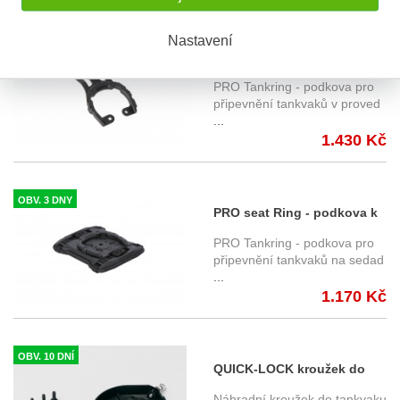
Nastavení
OBV. 5 DNÍ
PRO podkova pro tankvaky
SW-Motech PRO
PRO Tankring - podkova pro
TRT.00.787.32000/B Triumph
připevnění tankvaků v proved
...
Tiger 660 (21-)
1.430 Kč
OBV. 3 DNY
PRO seat Ring - podkova k
tankvakům PRO SW-Motech
PRO Tankring - podkova pro
- upevnění na sedadlo -
připevnění tankvaků na sedad
...
TRT.00.787.21500/B
1.170 Kč
OBV. 10 DNÍ
QUICK-LOCK kroužek do
tankvaků řady ION jako ND ,
Náhradní kroužek do tankvaku