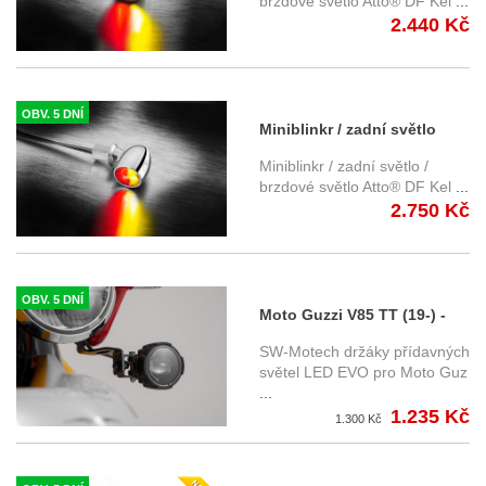
tělo, čiré sklo
brzdové světlo Atto® DF Kel
...
2.440 Kč
OBV. 5 DNÍ
Miniblinkr / zadní světlo
Atto® DF Kellermann -
Miniblinkr / zadní světlo /
chromované tělo, čiré sklo
brzdové světlo Atto® DF Kel
...
2.750 Kč
OBV. 5 DNÍ
Moto Guzzi V85 TT (19-) -
držák přídavných světel SW-
SW-Motech držáky přídavných
Motech
světel LED EVO pro Moto Guz
...
1.235 Kč
1.300 Kč