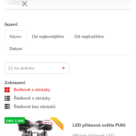
řazení:
Název
Od nejlevnějšího
Od nejdražšího
Datum
Zobrazení
Buňkově s obrázky
Řádkově s obrázky
Řádkově bez obrázků
OBV. 5 DNÍ
LED přídavná světla PUIG
3489N , homologované
Mlhové přídavné LED