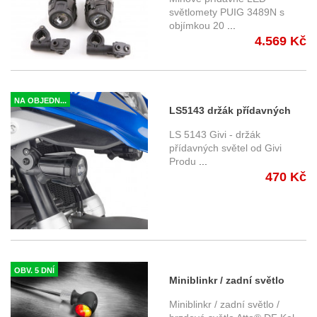
světlomety PUIG 3489N s
objímkou 20
...
4.569 Kč
NA OBJEDN...
LS5143 držák přídavných
světel Givi - BMW R 1300 GS
LS 5143 Givi - držák
(24-)
přídavných světel od Givi
Produ
...
470 Kč
OBV. 5 DNÍ
Miniblinkr / zadní světlo
Atto® DF Kellermann - černé
Miniblinkr / zadní světlo /