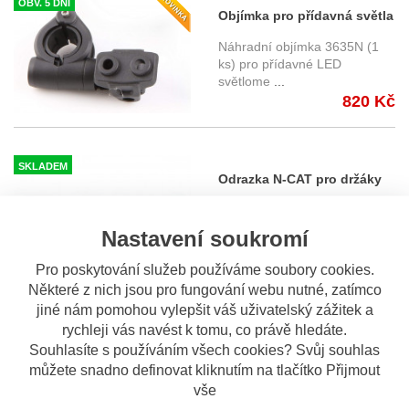
OBV. 5 DNÍ
Objímka pro přídavná světla
PUIG 3489N
Náhradní objímka 3635N (1
ks) pro přídavné LED
světlome
...
820 Kč
SKLADEM
Odrazka N-CAT pro držáky
RZ - Barracuda
Odrazka univerzální pro
všechny typy SPZ, kompletní
Nastavení soukromí
s n
...
430 Kč
Pro poskytování služeb používáme soubory cookies.
Některé z nich jsou pro fungování webu nutné, zatímco
jiné nám pomohou vylepšit váš uživatelský zážitek a
rychleji vás navést k tomu, co právě hledáte.
Souhlasíte s používáním všech cookies? Svůj souhlas
můžete snadno definovat kliknutím na tlačítko Přijmout
SKLADEM
vše
Odrazka samolepící, VICMA