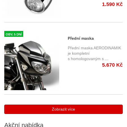
1.590 Kč
OBV. 5 DNÍ
Přední maska
AERODINAMIK - Barracuda
Přední maska AERODINAMIK
je kompletní
s homologovaným s
...
5.670 Kč
Zobrazit více
Akční
nabídka