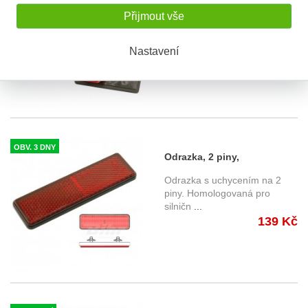
homologovaná 1058359
Samolepící odrazka.
Přijmout vše
Homologovaná pro silniční
provoz
...
Nastavení
160 Kč
OBV. 3 DNY
Odrazka, 2 piny,
homologovaná
Odrazka s uchycením na 2
piny. Homologovaná pro
silničn
...
139 Kč