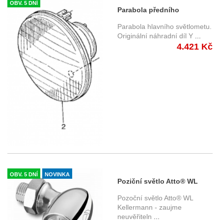
OBV. 5 DNÍ
Parabola předního
světlometu Yamaha XJR
Parabola hlavního světlometu.
1200/1300 (95-13)
Originální náhradní díl Y
...
4.421 Kč
OBV. 5 DNÍ
NOVINKA
Poziční světlo Atto® WL
Kellermann - chromované
Pozoční světlo Atto® WL
tělo, čiré sklo
Kellermann - zaujme
neuvěřiteln
...