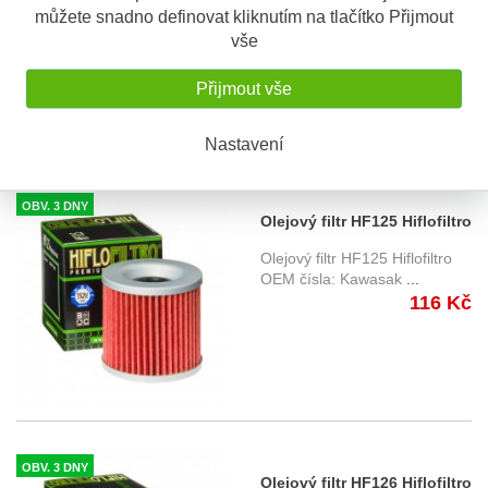
můžete snadno definovat kliknutím na tlačítko Přijmout
OEM čísla: Kawasak
...
99 Kč
vše
Přijmout vše
Nastavení
OBV. 3 DNY
Olejový filtr HF125 Hiflofiltro
Olejový filtr HF125 Hiflofiltro
OEM čísla: Kawasak
...
116 Kč
OBV. 3 DNY
Olejový filtr HF126 Hiflofiltro