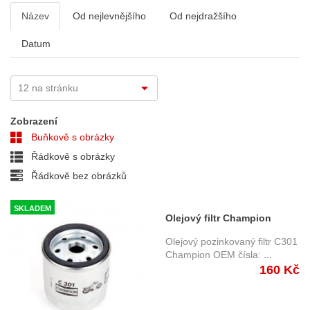
Název
Od nejlevnějšího
Od nejdražšího
Datum
Zobrazení
Buňkově s obrázky
Řádkově s obrázky
Řádkově bez obrázků
SKLADEM
Olejový filtr Champion
C301, pozinkovaný
Olejový pozinkovaný filtr C301
Champion OEM čísla:
...
160 Kč