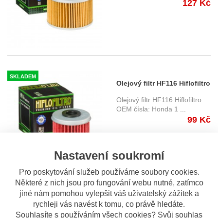
127 Kč
SKLADEM
Olejový filtr HF116 Hiflofiltro
Olejový filtr HF116 Hiflofiltro
OEM čísla: Honda 1
...
99 Kč
Nastavení soukromí
Pro poskytování služeb používáme soubory cookies.
Některé z nich jsou pro fungování webu nutné, zatímco
jiné nám pomohou vylepšit váš uživatelský zážitek a
SKLADEM
Olejový filtr HF123 Hiflofiltro
rychleji vás navést k tomu, co právě hledáte.
Souhlasíte s používáním všech cookies? Svůj souhlas
Olejový filtr HF123 Hiflofiltro