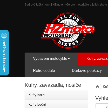
Sedlové tašky horní | HZmoto - vše pro motorkáře a jejich stroje
Vybavení motocyklu
Kufry, zavaz
Retro cedule
Dárkové poukazy
Kufry,
zavazadla, nosiče
Kuf
Kufry horní
Vyhl
Kufry boční