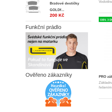
Vodotěsn
Brzdové destičky
SW-Mot
GOLDf...
200 Kč
OBV. 3 
Funkční
prádlo
Ověřeno
zákazníky
PRO zák
Základn
BC.HTA.
řešením 