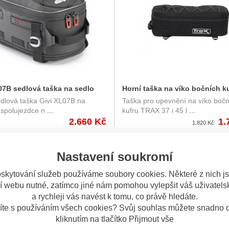
07B sedlová taška na sedlo
Horní taška na víko bočních k
dlová taška Givi XL07B na
Taška pro upevnění na víko boč
zdce, objem 9-12 l.
TRAX BCK.ALK.00.165.117
 spolujezdce n
...
kufru TRAX 37 i 45 l
...
2.660 Kč
1.
1.820 Kč
DNY
OBV. 3 DNY
Nastavení soukromí
skytování služeb používáme soubory cookies. Některé z nich j
í webu nutné, zatímco jiné nám pomohou vylepšit váš uživatelsk
a rychleji vás navést k tomu, co právě hledáte.
íte s používáním všech cookies? Svůj souhlas můžete snadno d
kliknutím na tlačítko Přijmout vše