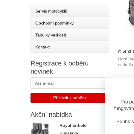
Servis motocyklů
Obchodní podmínky
Tabulky velikostí
Kontakt
Givi XL
Horní se
spoluje
Registrace
k odběru
sedadlo
novinek
OBV. 3 
Pro po
fungován
Akční
nabídka
Souhlas
Royal Enfield
Himalaya...