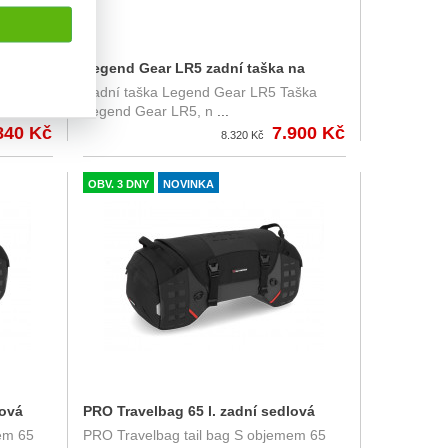
o
Legend Gear LR5 zadní taška na
Zadní taška Legend Gear LR5 Taška
 7-15 l.
sedlo, 52 l. BC.HTA.00.405.20000
Legend Gear LR5, n
...
840 Kč
7.900 Kč
8.320 Kč
OBV. 3 DNY
NOVINKA
lová
PRO Travelbag 65 l. zadní sedlová
em 65
PRO Travelbag tail bag S objemem 65
brašna SW-Motech