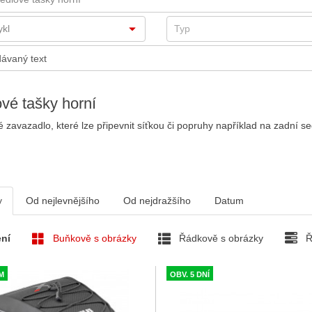
vé tašky horní
é zavazadlo, které lze připevnit síťkou či popruhy například na zadní s
v
Od nejlevnějšího
Od nejdražšího
Datum
ní
Buňkově s obrázky
Řádkově s obrázky
Ř
M
OBV. 5 DNÍ