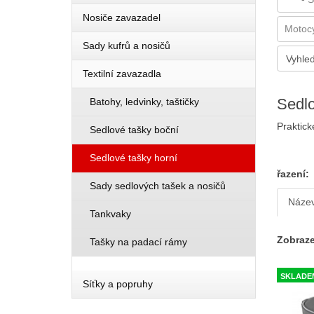
Nosiče zavazadel
Sady kufrů a nosičů
Textilní zavazadla
Sedlo
Batohy, ledvinky, taštičky
Praktick
Sedlové tašky boční
Sedlové tašky horní
řazení:
Sady sedlových tašek a nosičů
Náze
Tankvaky
Zobraze
Tašky na padací rámy
SKLADE
Síťky a popruhy