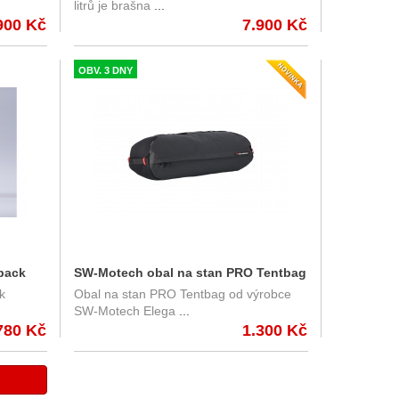
litrů je brašna
...
BC.HTA.00.301.30000
900 Kč
7.900 Kč
OBV. 3 DNY
pack
SW-Motech obal na stan PRO Tentbag
k
Obal na stan PRO Tentbag od výrobce
otech
objem 18 l.
SW-Motech Elega
...
780 Kč
1.300 Kč