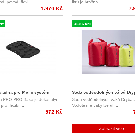
á, pevná, flexi
...
litrů je brašna
...
ech
1.976 Kč
7.
DNY
OBV. 5 DNÍ
ladna pro Molle systém
Sada voděodolných válců Dry
a PRO PRO Base je dokonalým
Sada voděodolných vaků Drybac
00.309.30000
4/8/13 l, červený/žlutý - SW-M
pro flexibi
...
Vodotěsné vaky lze ul
...
572 Kč
Zobrazit více