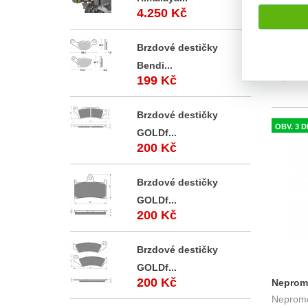
4.250 Kč
ION M T
Brzdové destičky
Horní se
SW-Mote
Bendi...
objemu 2
199 Kč
Brzdové destičky
OBV. 3 
GOLDf...
200 Kč
Brzdové destičky
GOLDf...
200 Kč
Brzdové destičky
GOLDf...
200 Kč
Nepromo
Nepromo
hliníkov