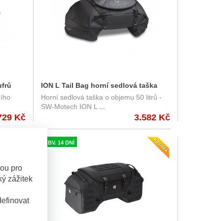
ufrů
ION L Tail Bag horní sedlová taška
ního
Horní sedlová taška o objemu 50 litrů -
SW-Motech objem 50 litrů
SW-Motech ION L
...
729 Kč
3.582 Kč
OBV. 14 DNÍ
sou pro
ý zážitek
efinovat