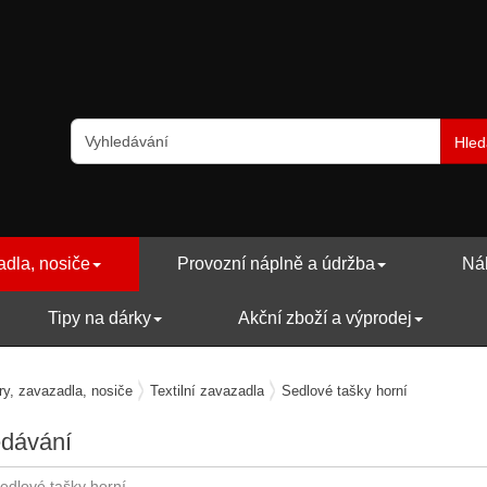
Hled
adla, nosiče
Provozní náplně a údržba
Náh
Tipy na dárky
Akční zboží a výprodej
ry, zavazadla, nosiče
Textilní zavazadla
Sedlové tašky horní
edávání