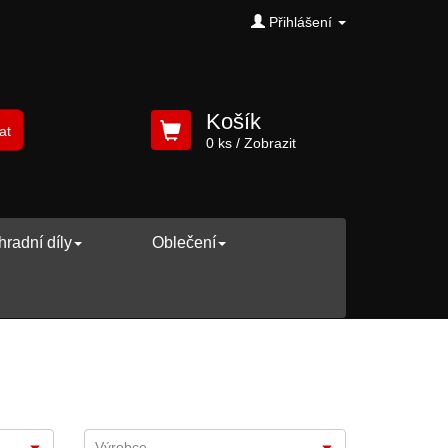
Přihlášení
Košík
at
0 ks
/ Zobrazit
radní díly
Oblečení