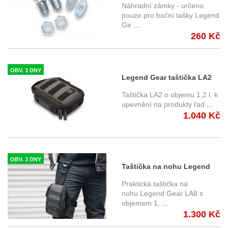
tašky Legend Gear LH, 2 ks
Náhradní zámky - určeno
+ 2 ks klíčů
pouze pro boční tašky Legend
Ge
...
260 Kč
OBV. 3 DNY
Legend Gear taštička LA2
1,2 litrů
Taštička LA2 o objemu 1,2 l. k
BC.TRS.00.404.10000
upevnění na produkty řad
...
1.040 Kč
OBV. 3 DNY
Taštička na nohu Legend
Gear LA8 1,25 l + popruh
Praktická taštička na
LA7
nohu Legend Gear LA8 s
objemem 1,
...
1.300 Kč