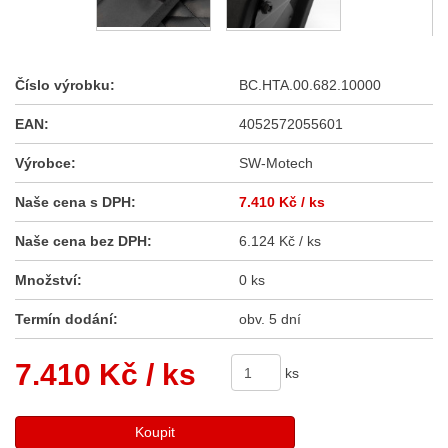
Číslo výrobku:
BC.HTA.00.682.10000
EAN:
4052572055601
Výrobce:
SW-Motech
Naše cena s DPH:
7.410 Kč
/ ks
Naše cena bez DPH:
6.124 Kč / ks
Množství:
0 ks
Termín dodání:
obv. 5 dní
7.410 Kč
/ ks
ks
Koupit