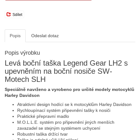
Sdílet
Popis
Odeslat dotaz
Popis výrobku
Levá boční taška Legend Gear LH2 s
upevněním na boční nosiče SW-
Motech SLH
Speciálně navrženo a vyrobeno pro určité modely motocyklů
Harley Davidson
Atraktivní design hodící se k motocyklům Harley Davidson
Rychloupínací systém připevnění tašky k nosiči
Praktické přepravní madlo
M.O.L.L.E. systém pro připevnění jiných menších
zavazadel se stejným systémem uchycení
Robustní taška držící tvar