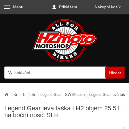
Menu
Přihlášení
Nákupní košík
Hledat
Kufry, zavazadla, nosiče
Textilní zavazadla
Sedlové tašky boční
Legend Gear - SW-Motech
Legend Gear levá taška
Legend Gear levá taška LH2
objem 25,5 l.,
na boční nosič SLH