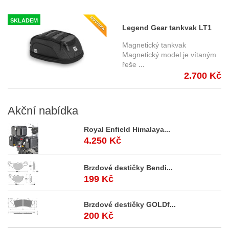
SKLADEM
Legend Gear tankvak LT1
magnetický 3 - 5,5 litrů
Magnetický tankvak
BC.TRS.00.401.20000
Magnetický model je vítaným
řeše
...
2.700 Kč
Akční
nabídka
Royal Enfield Himalaya...
4.250 Kč
Brzdové destičky Bendi...
199 Kč
Brzdové destičky GOLDf...
200 Kč