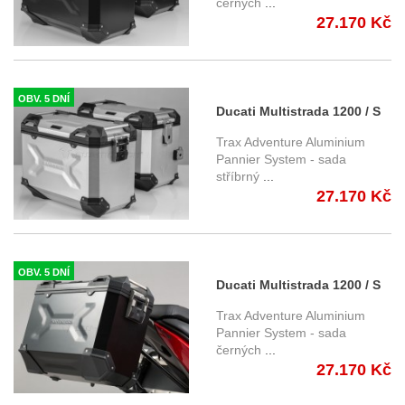
černých
...
nosiči - černé
27.170 Kč
KFT.22.140.70100/B
OBV. 5 DNÍ
Ducati Multistrada 1200 / S
(10-14) - sada bočních kufrů
Trax Adventure Aluminium
TRAX Adventure 45/45 l. s
Pannier System - sada
stříbrný
...
nosiči - stříbrné
27.170 Kč
KFT.22.140.70100/S
OBV. 5 DNÍ
Ducati Multistrada 1200 / S
(15-) - sada bočních kufrů
Trax Adventure Aluminium
TRAX Adventure 37/37 l. s
Pannier System - sada
černých
...
nosiči - černé
27.170 Kč
KFT.22.584.70000/B