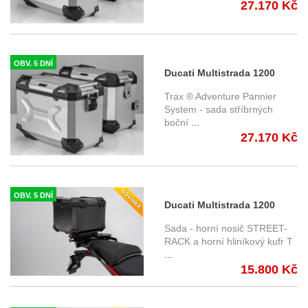
27.170 Kč
KFT.22.114.70000/S
OBV. 5 DNÍ
Ducati Multistrada 1200
Enduro (16-) - sada bočních
Trax ® Adventure Pannier
kufrů TRAX Adventure 45 l.
System - sada stříbrných
boční
...
s nosičem - stříbrné
27.170 Kč
KFT.22.114.70100/S
OBV. 5 DNÍ
Ducati Multistrada 1200
Enduro (16-) - Sada horního
Sada - horní nosič STREET-
nosiče s kufrem TRAX
RACK a horní hliníkový kufr T
...
Adventure, SW-Motech
15.800 Kč
Černý kufr