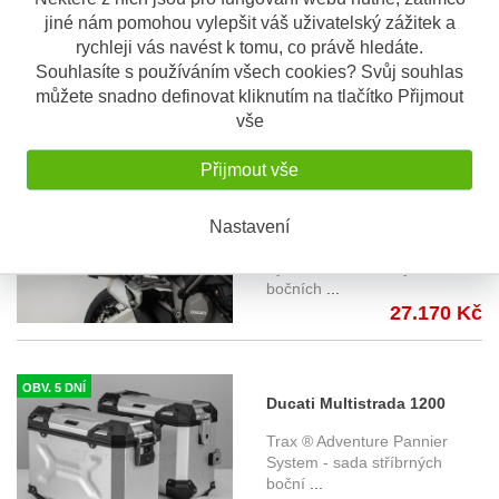
jiné nám pomohou vylepšit váš uživatelský zážitek a
(15-) - sada bočních kufrů
Trax Adventure Aluminium
rychleji vás navést k tomu, co právě hledáte.
TRAX Adventure 45/45 l. s
Pannier System - sada
Souhlasíte s používáním všech cookies? Svůj souhlas
stříbrný
...
nosiči - stříbrné
můžete snadno definovat kliknutím na tlačítko Přijmout
27.170 Kč
KFT.22.584.70100/S
vše
Přijmout vše
OBV. 5 DNÍ
Ducati Multistrada 1200
Nastavení
Enduro (16-) - sada bočních
Trax ® Adventure Pannier
kufrů TRAX Adventure 37 l.
System - sada černých
bočních
...
s nosičem - černé
27.170 Kč
KFT.22.114.70000/B
OBV. 5 DNÍ
Ducati Multistrada 1200
Enduro (16-) - sada bočních
Trax ® Adventure Pannier
kufrů TRAX Adventure 37 l.
System - sada stříbrných
boční
...
s nosičem - stříbrné