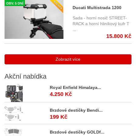
OBV. 5 DNÍ
Ducati Multistrada 1200
Enduro (16-) - Sada horního
Sada - horní nosič STREET-
nosiče s kufrem TRAX
RACK a horní hliníkový kufr T
...
Adventure, SW-Motech
15.800 Kč
Stříbrný kufr
Zobrazit více
Akční
nabídka
Royal Enfield Himalaya...
4.250 Kč
Brzdové destičky Bendi...
199 Kč
Brzdové destičky GOLDf...