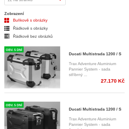
Zobrazení
Buňkově s obrázky
Řádkově s obrázky
Řádkově bez obrázků
OBV. 5 DNÍ
Ducati Multistrada 1200 / S
(10-14) - sada bočních kufrů
Trax Adventure Aluminium
TRAX Adventure 37/37 l. s
Pannier System - sada
stříbrný
...
nosiči - stříbrné
27.170 Kč
KFT.22.140.70000/S
OBV. 5 DNÍ
Ducati Multistrada 1200 / S
(10-14) - sada bočních kufrů
Trax Adventure Aluminium
TRAX Adventure 45/45 l. s
Pannier System - sada