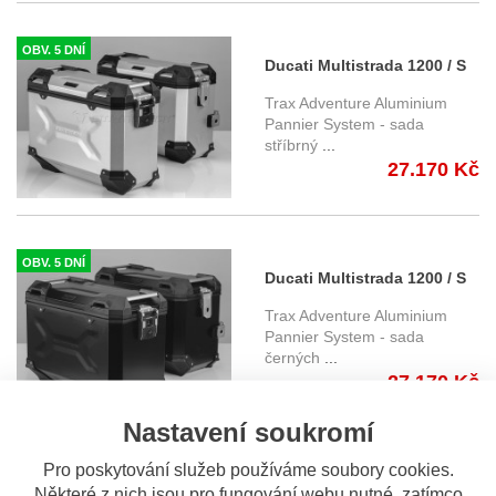
OBV. 5 DNÍ
Ducati Multistrada 1200 / S
(15-) - sada bočních kufrů
Trax Adventure Aluminium
TRAX Adventure 37/37 l. s
Pannier System - sada
stříbrný
...
nosiči - stříbrné
27.170 Kč
KFT.22.584.70000/S
OBV. 5 DNÍ
Ducati Multistrada 1200 / S
(15-) - sada bočních kufrů
Trax Adventure Aluminium
TRAX Adventure 45/45 l. s
Pannier System - sada
černých
...
nosiči - černé
27.170 Kč
KFT.22.584.70100/B
Nastavení soukromí
Pro poskytování služeb používáme soubory cookies.
OBV. 5 DNÍ
Ducati Multistrada 1200 / S
Některé z nich jsou pro fungování webu nutné, zatímco