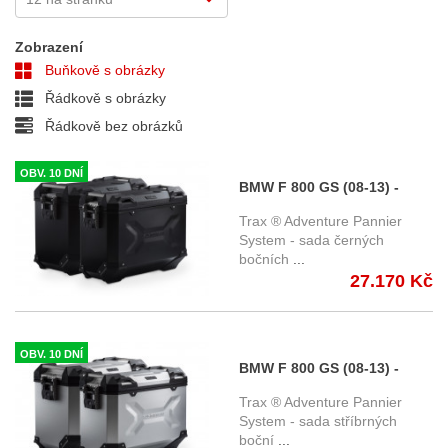
Zobrazení
Buňkově s obrázky
Řádkově s obrázky
Řádkově bez obrázků
OBV. 10 DNÍ
BMW F 800 GS (08-13) -
sada bočních kufrů TRAX
Trax ® Adventure Pannier
Adventure s nosičem -
System - sada černých
bočních
...
černé KFT.07.559.70001/B
27.170 Kč
OBV. 10 DNÍ
BMW F 800 GS (08-13) -
sada bočních kufrů TRAX
Trax ® Adventure Pannier
Adventure s nosičem -
System - sada stříbrných
boční
...
stříbrné KFT.07.559.70001/S