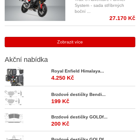
Adventure 37/37 l. s nosiči
System - sada stříbrných
boční
...
stříbrné kufry
27.170 Kč
Zobrazit více
Akční
nabídka
Royal Enfield Himalaya...
4.250 Kč
Brzdové destičky Bendi...
199 Kč
Brzdové destičky GOLDf...
200 Kč
Brzdové destičky GOLDf...