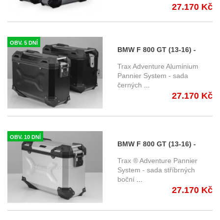
27.170 Kč
OBV. 5 DNÍ
BMW F 800 GT (13-16) -
sada bočních kufrů TRAX
Trax Adventure Aluminium
Adventure 45/37 l. s nosiči -
Pannier System - sada
černých
...
černé KFT.07.665.70000/B
27.170 Kč
OBV. 10 DNÍ
BMW F 800 GT (13-16) -
sada bočních kufrů TRAX
Trax ® Adventure Pannier
Adventure s nosičem -
System - sada stříbrných
boční
...
stříbrné KFT.07.665.70000/S
27.170 Kč