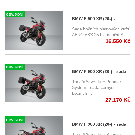
OBV. 5 DNÍ
BMW F 900 XR (20-) -
kompletní sada - nosič,
Sada bočních plastových kufrů
AERO ABS kufry, adaptery
AERO ABS 25 l. a nosičů S
...
16.550 Kč
OBV. 5 DNÍ
BMW F 900 XR (20-) - sada
bočních kufrů TRAX
Trax ® Adventure Pannier
Adventure 37/37 l. s nosiči
System - sada černých
bočních
...
černé kufry
27.170 Kč
OBV. 5 DNÍ
BMW F 900 XR (20-) - sada
bočních kufrů TRAX
Trax ® Adventure Pannier