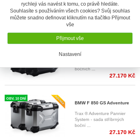
Adventure s nosičem -
System - sada stříbrných
rychleji vás navést k tomu, co právě hledáte.
boční
...
Souhlasíte s používáním všech cookies? Svůj souhlas
stříbrné KFT.07.665.70000/S
27.170 Kč
můžete snadno definovat kliknutím na tlačítko Přijmout
vše
Přijmout vše
OBV. 10 DNÍ
BMW F 850 GS Adventure
Nastavení
(19-) - sada bočních kufrů
Trax ® Adventure Pannier
TRAX Adventure s nosičem
System - sada černých
bočních
...
- černé KFT.07.897.70000/B
27.170 Kč
OBV. 10 DNÍ
BMW F 850 GS Adventure
(19-) - sada bočních kufrů
Trax ® Adventure Pannier
TRAX Adventure s nosičem
System - sada stříbrných
boční
...
- stříbrné
27.170 Kč
KFT.07.897.70000/S