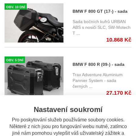
OBV. 10 DNÍ
BMW F 800 GT (17-) - sada
nosičů a kufrů URBAN ABS,
Sada bočních kufrů URBAN
SW-Motech
ABS s nosiči SLC, SW-Motech
T
...
BC.HTA.07.665.30000/B
10.868 Kč
OBV. 5 DNÍ
BMW F 800 R (09-) - sada
bočních kufrů TRAX
Trax Adventure Aluminium
Adventure 45/37 l. s nosiči -
Pannier System - sada
černých
...
černé KFT.07.665.70000/B
27.170 Kč
Nastavení soukromí
OBV. 10 DNÍ
Pro poskytování služeb používáme soubory cookies.
BMW F 800 R (10-) - sada
Některé z nich jsou pro fungování webu nutné, zatímco
bočních kufrů TRAX
jiné nám pomohou vylepšit váš uživatelský zážitek a
Trax ® Adventure Pannier