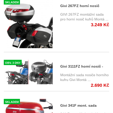
SKLADEM
Givi 267FZ horní nosič
Honda VFR 1200 F (10-16)
GIVI 267FZ montážní sada
pro horní nosič kufrů Montá
...
3.249 Kč
OBV. 3 DNY
Givi 3111FZ horní nosič -
Suzuki SV 650 (16-)
Montážní sada nosiče horního
kufru Givi Montá
...
2.690 Kč
SKLADEM
Givi 341F mont. sada
horního nosiče Yamaha XJR