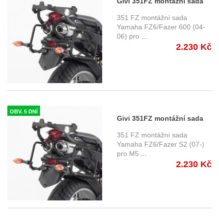
Givi 351FZ montážní sada
horního nosiče Yamaha FZ6
351 FZ montážní sada
/ Fazer (04-06)
Yamaha FZ6/Fazer 600 (04-
06) pro
...
2.230 Kč
OBV. 5 DNÍ
Givi 351FZ montážní sada
horního nosiče Yamaha FZ6
351 FZ montážní sada
S2 / Fazer S2 (07-11)
Yamaha FZ6/Fazer S2 (07-)
pro M5
...
2.230 Kč