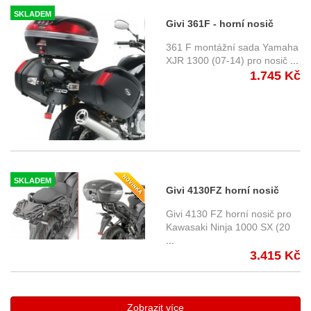
SKLADEM
Givi 361F - horní nosič
Yamaha XJR 1300 (07-14)
361 F montážní sada Yamaha
XJR 1300 (07-14) pro nosič
...
1.745 Kč
SKLADEM
Givi 4130FZ horní nosič
Kawasaki Ninja 1000 SX
Givi 4130 FZ horní nosič pro
(20-)
Kawasaki Ninja 1000 SX (20
...
3.415 Kč
Zobrazit více