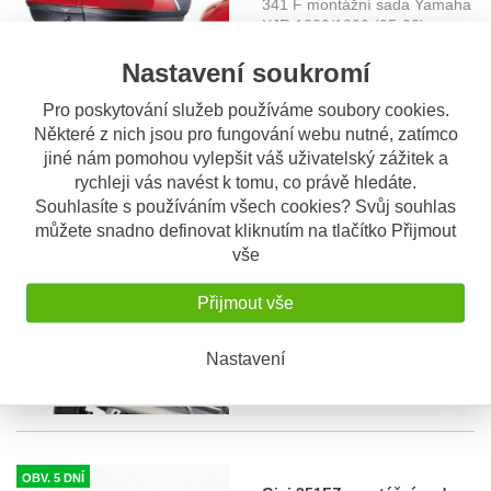
341 F montážní sada Yamaha
1200/1300 (95-03)
XJR 1200/1300 (95-03) pro
...
1.730 Kč
Nastavení soukromí
Pro poskytování služeb používáme soubory cookies.
Některé z nich jsou pro fungování webu nutné, zatímco
jiné nám pomohou vylepšit váš uživatelský zážitek a
rychleji vás navést k tomu, co právě hledáte.
Souhlasíte s používáním všech cookies? Svůj souhlas
OBV. 3 TÝDNY
můžete snadno definovat kliknutím na tlačítko Přijmout
Givi 347F horní nosič
vše
Yamaha TDM 900 (02-13)
347 F montážní sada Yamaha
TDM 900 (02-) pro Monorack
Přijmout vše
...
2.300 Kč
Nastavení
OBV. 5 DNÍ