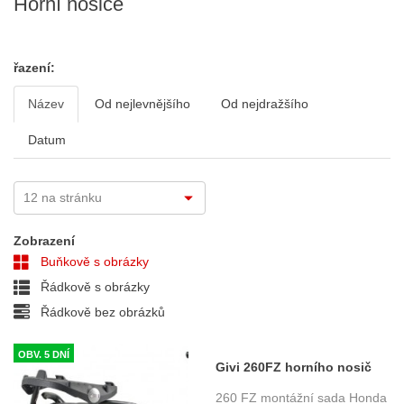
Horní nosiče
řazení:
Název
Od nejlevnějšího
Od nejdražšího
Datum
Zobrazení
Buňkově s obrázky
Řádkově s obrázky
Řádkově bez obrázků
OBV. 5 DNÍ
Givi 260FZ horního nosič
Honda CBF 1000 (06-09)
260 FZ montážní sada Honda