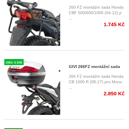
Honda CBF 600 S / N (04-12)
260 FZ montážní sada Honda
CBF 500/600/1000 (04-12) p
...
1.745 Kč
OBV. 5 DNÍ
GIVI 266FZ montážní sada
horního nosiče Honda CB
266 FZ montážní sada Honda
1000 R (08-17)
CB 1000 R (08-17) pro Mono
...
2.850 Kč