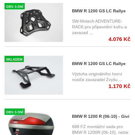
OBV. 5 DNÍ
BMW R 1200 GS LC Rallye
(17-) - horní nosič
SW-Motech ADVENTURE-
ADVENTURE-RACK, SW-
RACK pro připevnění kufru a
zavazad
...
Motech připevnění na OEM
4.076 Kč
SKLADEM
BMW R 1200 GS LC Rallye
(17-) - výztuha originálního
Výztuha originálního horní
horní nosiče
nosiče zavazadel Zvyšu
...
1.170 Kč
OBV. 5 DNÍ
BMW R 1200 R (06-10) - Givi
montážní sada pro
688 FZ montážní sada pro
Monorack 688 FZ
BMW R 1200R (06-10), nelze