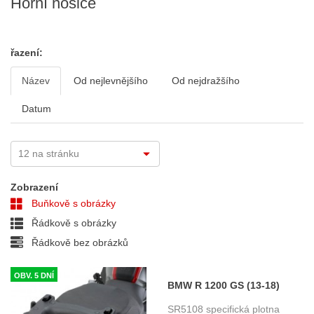
Horní nosiče
řazení:
Název
Od nejlevnějšího
Od nejdražšího
Datum
Zobrazení
Buňkově s obrázky
Řádkově s obrázky
Řádkově bez obrázků
OBV. 5 DNÍ
BMW R 1200 GS (13-18)
specifická horní plotna Givi
SR5108 specifická plotna