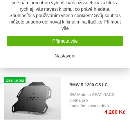
jiné nám pomohou vylepšit váš uživatelský zážitek a
rychleji vás navést k tomu, co právě hledáte.
Souhlasíte s používáním všech cookies? Svůj souhlas
můžete snadno definovat kliknutím na tlačítko Přijmout
vše
OBV. 5 DNÍ
BMW R 1200 GS LC /
Přijmout vše
Adventure (13-) - horní
SW-Motech ADVENTURE-
nosič ADVENTURE-RACK,
RACK pro připevnění kufru a
zavazad
...
Nastavení
SW-Motech připevnění na
4.076 Kč
OEM
OBV. 10 DNÍ
BMW R 1200 GS LC
Adventure (14-) - nosič
SW-Motech SEAT-RACK
místo sedla spolujezdce
plotna pro
upevnění zavazadel la
...
SW-Motech Seat rack
4.200 Kč