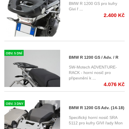
SR5108 , pro kufry GIVI řady
BMW R 1200 GS pro kufry
Givi ř
...
Monokey
2.400 Kč
OBV. 5 DNÍ
BMW R 1200 GS / Adv. / R
1250 GS / Adv. (13-) - horní
SW-Motech ADVENTURE-
nosič ADVENTURE-RACK,
RACK - horní nosič pro
připevnění k
...
SW-Motech pro originální
4.076 Kč
nosič BMW
OBV. 3 DNY
BMW R 1200 GS Adv. (14-18)
- horní nosič GIVI SRA5112
Specifický horní nosič SRA
5112 pro kufry GIVI řady Mon
...