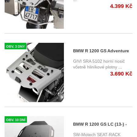
4.399 Kč
OBV. 3 DNY
BMW R 1200 GS Adventure
(06-13) - hliníková plotna
GIVI SRA 5102 horní nosič
Givi SRA5102
včetně hliníkové plotny
...
3.690 Kč
OBV. 10 DNÍ
BMW R 1200 GS LC (13-) -
nosič místo sedla
SW-Motech SEAT-RACK