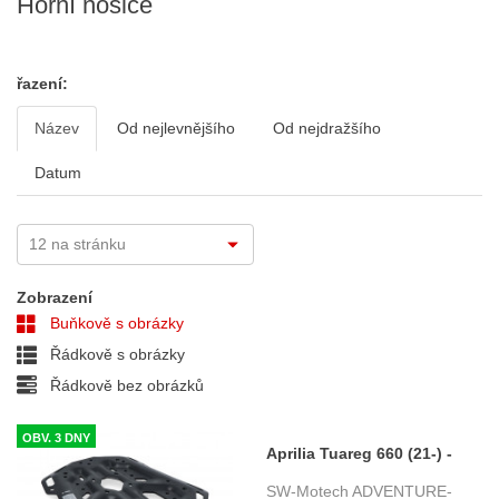
Horní nosiče
řazení:
Název
Od nejlevnějšího
Od nejdražšího
Datum
Zobrazení
Buňkově s obrázky
Řádkově s obrázky
Řádkově bez obrázků
OBV. 3 DNY
Aprilia Tuareg 660 (21-) -
horní nosič ADVENTURE-
SW-Motech ADVENTURE-