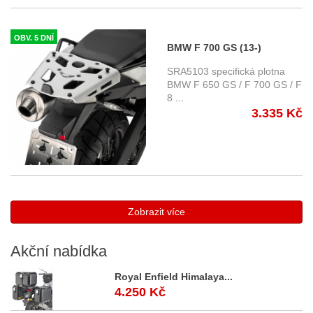
OBV. 5 DNÍ
BMW F 700 GS (13-)
specifická horní plotna Givi
SRA5103 specifická plotna
SRA5103 , pro kufry GIVI
BMW F 650 GS / F 700 GS / F
8
...
řady Monokey
3.335 Kč
Zobrazit více
Akční
nabídka
Royal Enfield Himalaya...
4.250 Kč