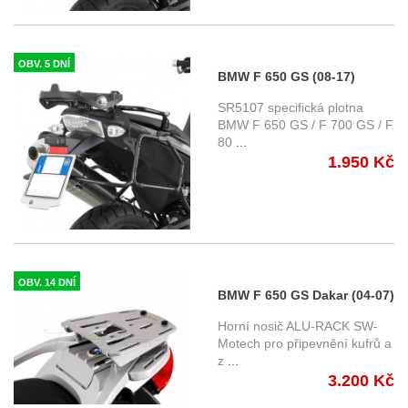
OBV. 5 DNÍ
BMW F 650 GS (08-17)
specifická horní plotna Givi
SR5107 specifická plotna
SR5107 , pro kufry GIVI řady
BMW F 650 GS / F 700 GS / F
80
...
Monokey
1.950 Kč
OBV. 14 DNÍ
BMW F 650 GS Dakar (04-07)
- horní nosič ALU-RACK
Horní nosič ALU-RACK SW-
SW-Motech
Motech pro připevnění kufrů a
z
...
3.200 Kč