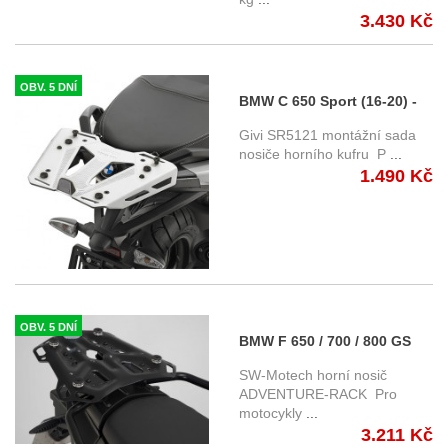
3.430 Kč
OBV. 5 DNÍ
BMW C 650 Sport (16-20) -
horní nosič Givi SR5121
Givi SR5121 montážní sada
nosiče horního kufru P
...
1.490 Kč
OBV. 5 DNÍ
BMW F 650 / 700 / 800 GS
(07-) - horní nosič
SW-Motech horní nosič
ADVENTURE-RACK, SW-
ADVENTURE-RACK Pro
motocykly
...
Motech
3.211 Kč