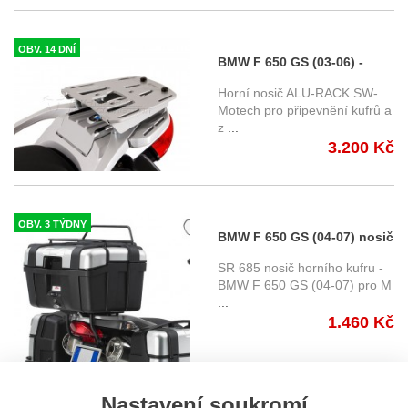
OBV. 14 DNÍ
BMW F 650 GS (03-06) -
horní nosič ALU-RACK SW-
Horní nosič ALU-RACK SW-
Motech
Motech pro připevnění kufrů a
z
...
3.200 Kč
OBV. 3 TÝDNY
BMW F 650 GS (04-07) nosič
horního kufru Givi SR685
SR 685 nosič horního kufru -
pro kufry řady Monokey
BMW F 650 GS (04-07) pro M
...
1.460 Kč
Nastavení soukromí