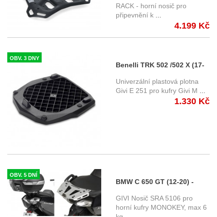
RACK, SW-Motech
RACK - horní nosič pro
připevnění k
...
GPT.13.849.19000/B
4.199 Kč
OBV. 3 DNY
Benelli TRK 502 /502 X (17-
19) horní plotna Givi E251
Univerzální plastová plotna
Givi E 251 pro kufry Givi M
...
1.330 Kč
OBV. 5 DNÍ
BMW C 650 GT (12-20) -
hliníkový horní nosič Givi
GIVI Nosič SRA 5106 pro
SRA5106
horní kufry MONOKEY, max 6
kg
...