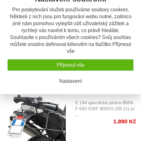
Pro poskytování služeb používáme soubory cookies.
OBV. 5 DNÍ
Některé z nich jsou pro fungování webu nutné, zatímco
BMW F 650 GS (08-)
jiné nám pomohou vylepšit váš uživatelský zážitek a
specifická horní plotna Givi
SRA5103 specifická plotna
rychleji vás navést k tomu, co právě hledáte.
SRA5103 , pro kufry GIVI
BMW F 650 GS / F 700 GS / F
Souhlasíte s používáním všech cookies? Svůj souhlas
8
...
řady Monokey
můžete snadno definovat kliknutím na tlačítko Přijmout
3.335 Kč
vše
Přijmout vše
Nastavení
OBV. 5 DNÍ
BMW F 650 GS (08-11)
specifická horní plotna Givi
E 194 specifická plotna BMW
E194 , pro kufry GIVI řady
F 650 GS/F 800GS (08-11) pr
...
Monokey
1.890 Kč