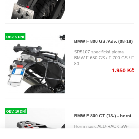
OBV. 5 DNÍ
BMW F 800 GS /Adv. (08-18)
specifická horní plotna Givi
SR5107 specifická plotna
SR5107 , pro kufry GIVI řady
BMW F 650 GS / F 700 GS / F
80
...
Monokey
1.950 Kč
OBV. 10 DNÍ
BMW F 800 GT (13-) - horní
nosič ALU-RACK SW-
Horní nosič ALU-RACK SW-
Motech
Motech pro připevnění kufrů a
z
...