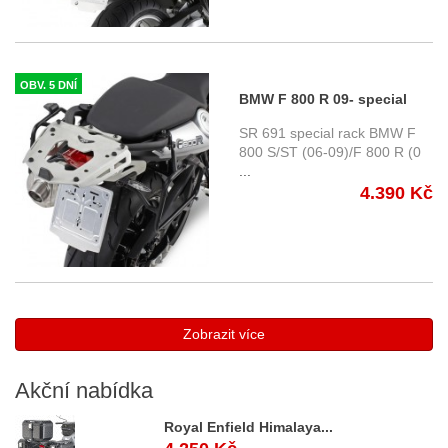
OBV. 5 DNÍ
BMW F 800 R 09- special
rack pro Monokey Givi
SR 691 special rack BMW F
800 S/ST (06-09)/F 800 R (0
...
4.390 Kč
Zobrazit více
Akční
nabídka
Royal Enfield Himalaya...