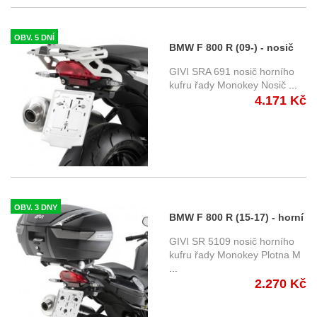
OBV. 5 DNÍ
BMW F 800 R (09-) - nosič
horního kufru SRA691
GIVI SRA 691 nosič horního
kufru řady Monokey Nosič
...
4.171 Kč
OBV. 3 DNY
BMW F 800 R (15-17) - horní
nosič Givi SR5109 pro kufry
GIVI SR 5109 nosič horního
Givi Monokey
kufru řady Monokey Plotna M
...
2.270 Kč