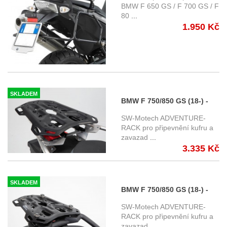
SR5107 , pro kufry GIVI řady
BMW F 650 GS / F 700 GS / F
80
...
Monokey
1.950 Kč
SKLADEM
BMW F 750/850 GS (18-) -
horní nosič ADVENTURE-
SW-Motech ADVENTURE-
RACK, SW-Motech pro orig.
RACK pro připevnění kufru a
zavazad
...
BMW nerezový nosič
3.335 Kč
SKLADEM
BMW F 750/850 GS (18-) -
horní nosič ADVENTURE-
SW-Motech ADVENTURE-
RACK, SW-Motech pro orig.
RACK pro připevnění kufru a
zavazad
...