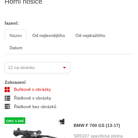
Horní nosiče
řazení:
Název
Od nejlevnějšího
Od nejdražšího
Datum
Zobrazení
Buňkově s obrázky
Řádkově s obrázky
Řádkově bez obrázků
OBV. 5 DNÍ
BMW F 700 GS (13-17)
specifická horní plotna Givi
SR5107 specifická plotna