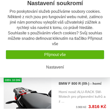
Nastavení soukromí
3.816 Kč
3.900 Kč
Pro poskytování služeb používáme soubory cookies.
Některé z nich jsou pro fungování webu nutné, zatímco
OBV. 3 DNY
jiné nám pomohou vylepšit váš uživatelský zážitek a
BMW F 800 GT (13-17) -
rychleji vás navést k tomu, co právě hledáte.
horní nosič Givi SR5109 pro
Souhlasíte s používáním všech cookies? Svůj souhlas
GIVI SR 5109 nosič horního
kufry Givi Monokey
kufru řady Monokey Plotna M
můžete snadno definovat kliknutím na tlačítko Přijmout
...
vše
2.270 Kč
Přijmout vše
Nastavení
OBV. 10 DNÍ
BMW F 800 R (09-) - horní
nosič ALU-RACK SW-
Horní nosič ALU-RACK SW-
Motech
Motech pro připevnění kufrů a
z
...
3.816 Kč
3.900 Kč