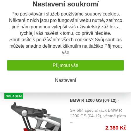
3.560 Kč
Nastavení soukromí
Pro poskytování služeb používáme soubory cookies.
Některé z nich jsou pro fungování webu nutné, zatímco
jiné nám pomohou vylepšit váš uživatelský zážitek a
OBV. 5 DNÍ
BMW R 1150 R (01-06)
rychleji vás navést k tomu, co právě hledáte.
special rack pro Monokey
Souhlasíte s používáním všech cookies? Svůj souhlas
SR 683 special rack BMW R
Givi SR683
1150 R (01-06) včetně plotn
...
můžete snadno definovat kliknutím na tlačítko Přijmout
2.340 Kč
vše
Přijmout vše
Nastavení
SKLADEM
BMW R 1200 GS (04-12) -
horní nosič Givi SR684,
SR 684 special rack BMW R
včetně plotny M5
1200 GS (04-12), včetně plotn
...
2.380 Kč