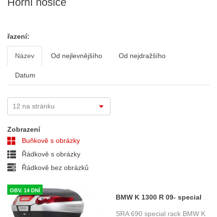
Horní nosiče
řazení:
Název
Od nejlevnějšího
Od nejdražšího
Datum
Zobrazení
Buňkově s obrázky
Řádkově s obrázky
Řádkově bez obrázků
OBV. 14 DNÍ
BMW K 1300 R 09- special
rack pro kufry Monokey Givi
SRA 690 special rack BMW K