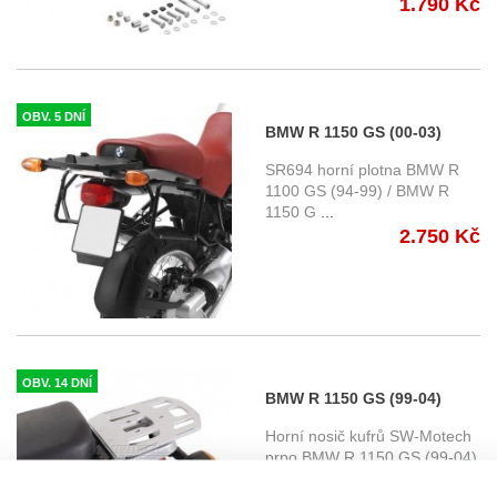
1.790 Kč
OBV. 5 DNÍ
BMW R 1150 GS (00-03)
specifická horní plotna Givi
SR694 horní plotna BMW R
SR694
1100 GS (94-99) / BMW R
1150 G
...
2.750 Kč
OBV. 14 DNÍ
BMW R 1150 GS (99-04)
horní nosič SW-Motech Alu-
Horní nosič kufrů SW-Motech
Rack
prpo BMW R 1150 GS (99-04)
...