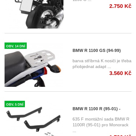
2.750 Kč
OBV. 14 DNÍ
BMW R 1100 GS (94-99)
horní nosič SW-Motech Alu-
barva stříbrná K nosiči je třeba
Rack
přiobjednat adapt
...
3.560 Kč
OBV. 5 DNÍ
BMW R 1100 R (95-01) -
montážní sada Monorack
635 F montážní sada BMW R
Givi
1100R (95-01) pro Monorack
...