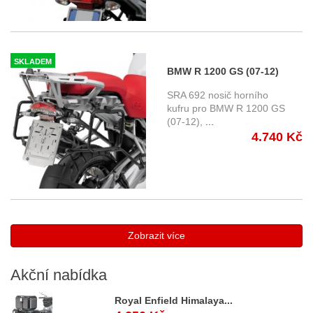
SKLADEM
BMW R 1200 GS (07-12)
nosič horního kufru Givi
SRA 692 nosič horního
SRA692 Monokey
kufru pro BMW R 1200 GS
(07-12),
...
4.740 Kč
Zobrazit více
Akční
nabídka
Royal Enfield Himalaya...