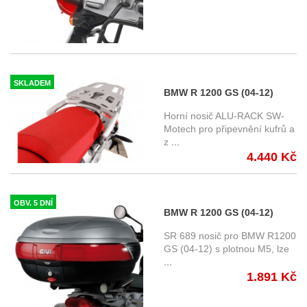
SKLADEM
BMW R 1200 GS (04-12)
horní nosič SW-Motech
Horní nosič ALU-RACK SW-
GPT.07.352.15000/S
Motech pro připevnění kufrů a
z
...
4.440 Kč
OBV. 5 DNÍ
BMW R 1200 GS (04-12)
special rack pro Monokey
SR 689 nosič pro BMW R1200
Givi
GS (04-12) s plotnou M5, lze
...
1.891 Kč