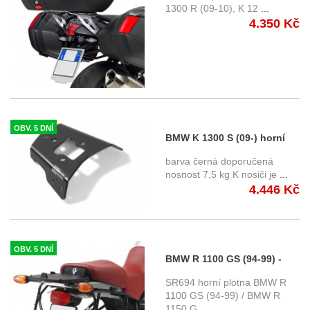
1300 R (09-10), K 12
...
4.350 Kč
OBV. 5 DNÍ
BMW K 1300 S (09-) horní
nosič SW-Motech
barva černá doporučená
GPT.07.361.15000/B
nosnost 7,5 kg K nosiči je
...
4.446 Kč
OBV. 5 DNÍ
BMW R 1100 GS (94-99) -
specifická horní plotna Givi
SR694 horní plotna BMW R
SR694
1100 GS (94-99) / BMW R
1150 G
...